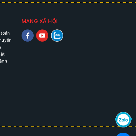
MẠNG XÃ HỘI
 toán
chuyển
ả
mật
hành