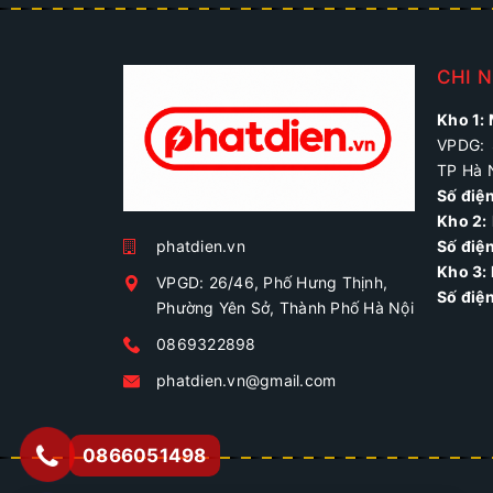
CHI 
Kho 1:
VPDG: 
TP Hà 
Số điệ
Kho 2:
phatdien.vn
Số điện
Kho 3:
VPGD: 26/46, Phố Hưng Thịnh,
Số điệ
Phường Yên Sở, Thành Phố Hà Nội
0869322898
phatdien.vn@gmail.com
0866051498