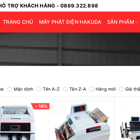
HỖ TRỢ KHÁCH HÀNG - 0869.322.898
TRANG CHỦ
MÁY PHÁT ĐIỆN HAKUDA
SẢN PHẨM
o:
Mặc định
Tên A-Z
Tên Z-A
Hàng mới
Giá th
- 18%