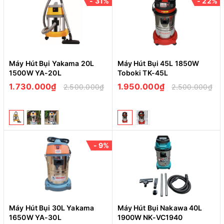
- 31%
- 22%
Máy Hút Bụi Yakama 20L
Máy Hút Bụi 45L 1850W
1500W YA-20L
Toboki TK-45L
1.730.000₫
1.950.000₫
2.500.000₫
2.500.000₫
- 9%
Máy Hút Bụi 30L Yakama
Máy Hút Bụi Nakawa 40L
1650W YA-30L
1900W NK-VC1940