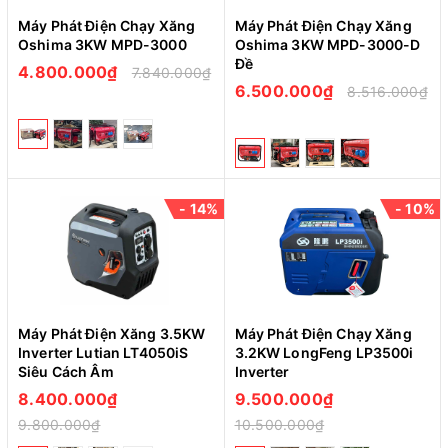
Máy Phát Điện Chạy Xăng
Máy Phát Điện Chạy Xăng
Oshima 3KW MPD-3000
Oshima 3KW MPD-3000-D
Đề
4.800.000₫
7.840.000₫
6.500.000₫
8.516.000₫
- 14%
- 10%
Máy Phát Điện Xăng 3.5KW
Máy Phát Điện Chạy Xăng
Inverter Lutian LT4050iS
3.2KW LongFeng LP3500i
Siêu Cách Âm
Inverter
8.400.000₫
9.500.000₫
9.800.000₫
10.500.000₫