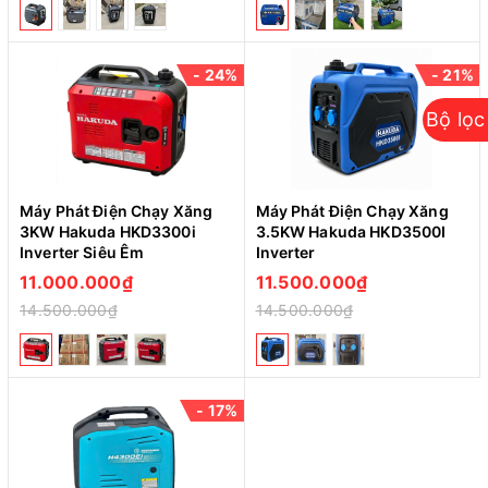
- 24%
- 21%
Bộ lọc
Máy Phát Điện Chạy Xăng
Máy Phát Điện Chạy Xăng
3KW Hakuda HKD3300i
3.5KW Hakuda HKD3500I
Inverter Siêu Êm
Inverter
11.000.000₫
11.500.000₫
14.500.000₫
14.500.000₫
- 17%