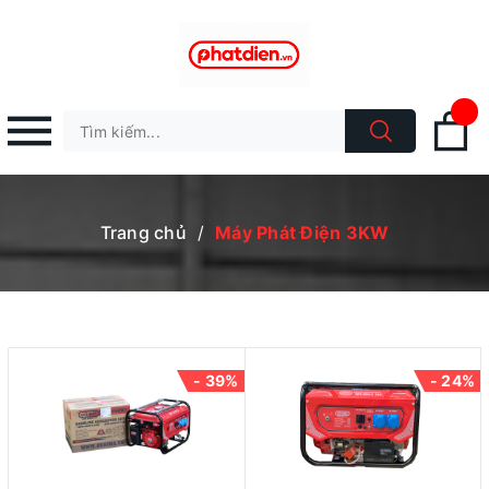
Trang chủ
/
Máy Phát Điện 3KW
- 39%
- 24%