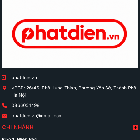
phatdien.vn
VPGD: 26/46, Phố Hưng Thịnh, Phường Yên Sở, Thành Phố
Hà Nội
0866051498
phatdien.vn@gmail.com
CHI NHÁNH
Kho 1: Miền Bắc