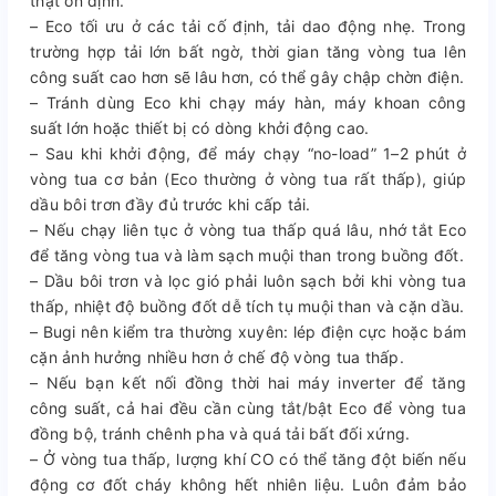
thật ổn định.
– Eco tối ưu ở các tải cố định, tải dao động nhẹ. Trong
trường hợp tải lớn bất ngờ, thời gian tăng vòng tua lên
công suất cao hơn sẽ lâu hơn, có thể gây chập chờn điện.
– Tránh dùng Eco khi chạy máy hàn, máy khoan công
suất lớn hoặc thiết bị có dòng khởi động cao.
– Sau khi khởi động, để máy chạy “no-load” 1–2 phút ở
vòng tua cơ bản (Eco thường ở vòng tua rất thấp), giúp
dầu bôi trơn đầy đủ trước khi cấp tải.
– Nếu chạy liên tục ở vòng tua thấp quá lâu, nhớ tắt Eco
để tăng vòng tua và làm sạch muội than trong buồng đốt.
– Dầu bôi trơn và lọc gió phải luôn sạch bởi khi vòng tua
thấp, nhiệt độ buồng đốt dễ tích tụ muội than và cặn dầu.
– Bugi nên kiểm tra thường xuyên: lép điện cực hoặc bám
cặn ảnh hưởng nhiều hơn ở chế độ vòng tua thấp.
– Nếu bạn kết nối đồng thời hai máy inverter để tăng
công suất, cả hai đều cần cùng tắt/bật Eco để vòng tua
đồng bộ, tránh chênh pha và quá tải bất đối xứng.
– Ở vòng tua thấp, lượng khí CO có thể tăng đột biến nếu
động cơ đốt cháy không hết nhiên liệu. Luôn đảm bảo