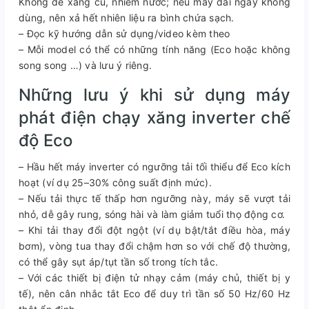
Không để xăng cũ, nhiễm nước; nếu máy dài ngày không
dùng, nên xả hết nhiên liệu ra bình chứa sạch.
– Đọc kỹ hướng dẫn sử dụng/video kèm theo
– Mỗi model có thể có những tính năng (Eco hoặc không
song song …) và lưu ý riêng.
Những lưu ý khi sử dụng máy
phát điện chạy xăng inverter chế
độ Eco
– Hầu hết máy inverter có ngưỡng tải tối thiểu để Eco kích
hoạt (ví dụ 25–30% công suất định mức).
– Nếu tải thực tế thấp hơn ngưỡng này, máy sẽ vượt tải
nhỏ, dễ gây rung, sóng hài và làm giảm tuổi thọ động cơ.
– Khi tải thay đổi đột ngột (ví dụ bật/tắt điều hòa, máy
bơm), vòng tua thay đổi chậm hơn so với chế độ thường,
có thể gây sụt áp/tụt tần số trong tích tắc.
– Với các thiết bị điện tử nhạy cảm (máy chủ, thiết bị y
tế), nên cân nhắc tắt Eco để duy trì tần số 50 Hz/60 Hz