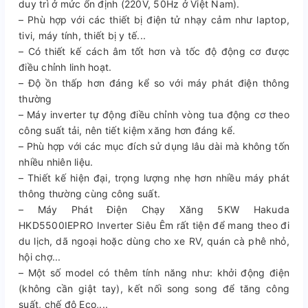
duy trì ở mức ổn định (220V, 50Hz ở Việt Nam).
– Phù hợp với các thiết bị điện tử nhạy cảm như laptop,
tivi, máy tính, thiết bị y tế...
– Có thiết kế cách âm tốt hơn và tốc độ động cơ được
điều chỉnh linh hoạt.
– Độ ồn thấp hơn đáng kể so với máy phát điện thông
thường
– Máy inverter tự động điều chỉnh vòng tua động cơ theo
công suất tải, nên tiết kiệm xăng hơn đáng kể.
– Phù hợp với các mục đích sử dụng lâu dài mà không tốn
nhiều nhiên liệu.
– Thiết kế hiện đại, trọng lượng nhẹ hơn nhiều máy phát
thông thường cùng công suất.
– Máy Phát Điện Chạy Xăng 5KW Hakuda
HKD5500IEPRO Inverter Siêu Êm rất tiện để mang theo đi
du lịch, dã ngoại hoặc dùng cho xe RV, quán cà phê nhỏ,
hội chợ...
– Một số model có thêm tính năng như: khởi động điện
(không cần giật tay), kết nối song song để tăng công
suất, chế độ Eco,...