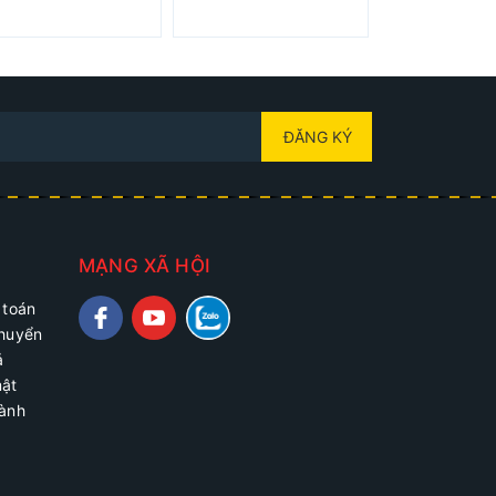
ĐĂNG KÝ
MẠNG XÃ HỘI
 toán
chuyển
ả
mật
hành