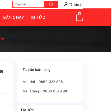
Tài khoản
BÁN CHẠY
TIN TỨC
Đề
Tư vấn bán hàng
a
Ms. Hải - 0869.322.898
Ms. Trang - 0866.051.498
Tin tức