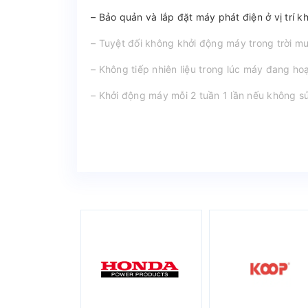
– Bảo quản và lắp đặt máy phát điện ở vị trí k
– Tuyệt đối không khởi động máy trong trời m
– Không tiếp nhiên liệu trong lúc máy đang h
– Khởi động máy mỗi 2 tuần 1 lần nếu không 