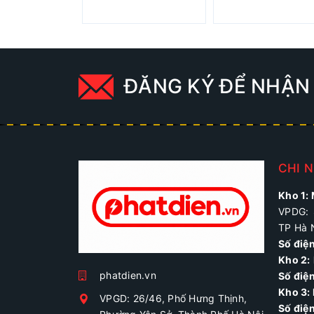
ĐĂNG KÝ ĐỂ NHẬN 
CHI 
Kho 1:
VPDG: 
TP Hà 
Số điệ
Kho 2:
phatdien.vn
Số điện
Kho 3:
VPGD: 26/46, Phố Hưng Thịnh,
Số điệ