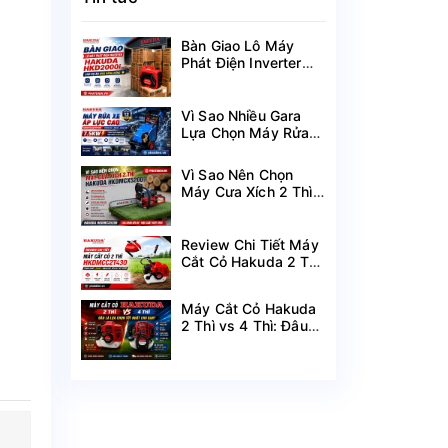
Bàn Giao Lô Máy
Phát Điện Inverter
Hakuda HKD2000i
Cho Dự Án Mùa
Nắng Nóng
Vì Sao Nhiều Gara
Lựa Chọn Máy Rửa
Xe Hakuda 7.5KW
MRXCAHKD7500?
Vì Sao Nên Chọn
Máy Cưa Xích 2 Thì
Hakuda
HKDMCX5200?
Review Chi Tiết Máy
Cắt Cỏ Hakuda 2 Thì
HKDMCC2T430
Công Suất 1.25KW
Máy Cắt Cỏ Hakuda
2 Thì vs 4 Thì: Đâu
Là Lựa Chọn Tốt
Nhất Cho Bạn?