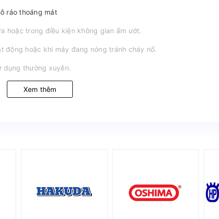
hô ráo thoáng mát
ưa hoặc trong điều kiện không gian ẩm ướt.
oạt động hoặc khi máy đang nóng tránh cháy nổ.
sử dụng thường xuyên.
Xem thêm