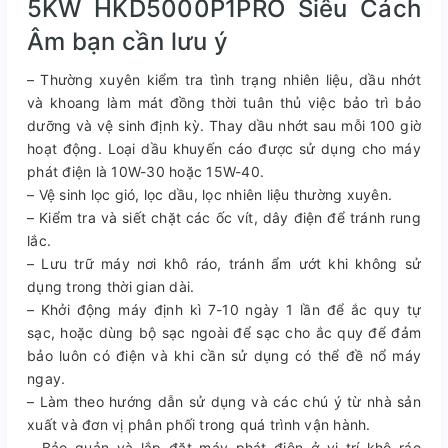
5KW HKD5000P1PRO Siêu Cách
Âm bạn cần lưu ý
– Thường xuyên kiểm tra tình trạng nhiên liệu, dầu nhớt
và khoang làm mát đồng thời tuân thủ việc bảo trì bảo
dưỡng và vệ sinh định kỳ. Thay dầu nhớt sau mỗi 100 giờ
hoạt động. Loại dầu khuyến cáo được sử dụng cho máy
phát điện là 10W-30 hoặc 15W-40.
– Vệ sinh lọc gió, lọc dầu, lọc nhiên liệu thường xuyên.
– Kiểm tra và siết chặt các ốc vít, dây điện để tránh rung
lắc.
– Lưu trữ máy nơi khô ráo, tránh ẩm ướt khi không sử
dụng trong thời gian dài.
– Khởi động máy định kì 7-10 ngày 1 lần để ắc quy tự
sạc, hoặc dùng bộ sạc ngoài để sạc cho ắc quy để đảm
bảo luôn có điện và khi cần sử dụng có thể đề nổ máy
ngay.
– Làm theo hướng dẫn sử dụng và các chú ý từ nhà sản
xuất và đơn vị phân phối trong quá trình vận hành.
– Bảo quản và lắp đặt máy phát điện ở vị trí khô ráo