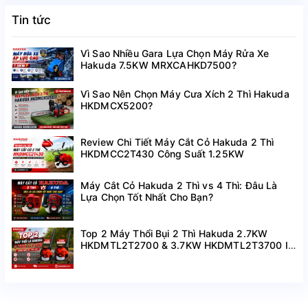
Tin tức
Vì Sao Nhiều Gara Lựa Chọn Máy Rửa Xe
Hakuda 7.5KW MRXCAHKD7500?
Vì Sao Nên Chọn Máy Cưa Xích 2 Thì Hakuda
HKDMCX5200?
Review Chi Tiết Máy Cắt Cỏ Hakuda 2 Thì
HKDMCC2T430 Công Suất 1.25KW
Máy Cắt Cỏ Hakuda 2 Thì vs 4 Thì: Đâu Là
Lựa Chọn Tốt Nhất Cho Bạn?
Top 2 Máy Thổi Bụi 2 Thì Hakuda 2.7KW
HKDMTL2T2700 & 3.7KW HKDMTL2T3700 I
Hàng Mới Về Giá Tốt