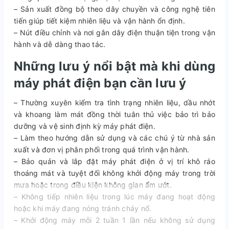
– Sản xuất đồng bộ theo dây chuyền và công nghệ tiên
tiến giúp tiết kiệm nhiên liệu và vận hành ổn định.
– Nút điều chỉnh và nơi gắn dây điện thuận tiện trong vận
hành và dễ dàng thao tác.
Những lưu ý nổi bật mà khi dùng
máy phát điện bạn cần lưu ý
– Thường xuyên kiểm tra tình trạng nhiên liệu, dầu nhớt
và khoang làm mát đồng thời tuân thủ việc bảo trì bảo
dưỡng và vệ sinh định kỳ máy phát điện.
– Làm theo hướng dẫn sử dụng và các chú ý từ nhà sản
xuất và đơn vị phân phối trong quá trình vận hành.
– Bảo quản và lắp đặt máy phát điện ở vị trí khô ráo
thoáng mát và tuyệt đối không khởi động máy trong trời
mưa hoặc trong điều kiện không gian ẩm ướt.
– Không tiếp nhiên liệu trong lúc máy đang hoạt động
hoặc khi máy đang nóng tránh cháy nổ.
– Khởi động máy mỗi 2 tuần 1 lần nếu không sử dụng