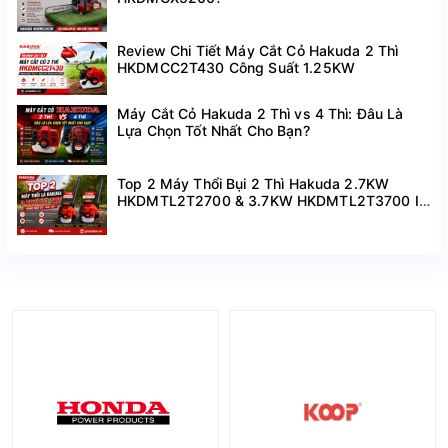
Review Chi Tiết Máy Cắt Cỏ Hakuda 2 Thì
HKDMCC2T430 Công Suất 1.25KW
Máy Cắt Cỏ Hakuda 2 Thì vs 4 Thì: Đâu Là
Lựa Chọn Tốt Nhất Cho Bạn?
Top 2 Máy Thổi Bụi 2 Thì Hakuda 2.7KW
HKDMTL2T2700 & 3.7KW HKDMTL2T3700 I
Hàng Mới Về Giá Tốt