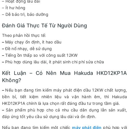
– Hoạt động lâu dài
– Ít hư hỏng
– Dễ bảo trì, bảo dưỡng
Đánh Giá Thực Tế Từ Người Dùng
Theo phản hồi thực tế:
–
Máy chạy ổn định, ít hao dầu
–
Đề nổ nhạy, dễ sử dụng
–
Tiếng ồn thấp so với công suất 12KW
–
Phù hợp dùng lâu dài, ít phát sinh chi phí sửa chữa
Kết Luận – Có Nên Mua Hakuda HKD12KP1A
Không?
–
Nếu bạn đang tìm kiếm máy phát điện dầu 12KW chất lượng,
bền bỉ, tiết kiệm nhiên liệu và vận hành êm, thì Hakuda
HKD12KP1A chính là lựa chọn rất đáng đầu tư trong tầm giá.
–
Sản phẩm phù hợp cho cả nhu cầu dân dụng lẫn sản xuất,
đáp ứng tốt yêu cầu sử dụng lâu dài và ổn định.
Nếu bạn đang tìm kiếm một chiếc
máy phát điệ
n
phù hợp với