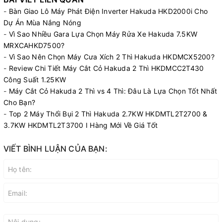
-
Bàn Giao Lô Máy Phát Điện Inverter Hakuda HKD2000i Cho
Dự Án Mùa Nắng Nóng
-
Vì Sao Nhiều Gara Lựa Chọn Máy Rửa Xe Hakuda 7.5KW
MRXCAHKD7500?
-
Vì Sao Nên Chọn Máy Cưa Xích 2 Thì Hakuda HKDMCX5200?
-
Review Chi Tiết Máy Cắt Cỏ Hakuda 2 Thì HKDMCC2T430
Công Suất 1.25KW
-
Máy Cắt Cỏ Hakuda 2 Thì vs 4 Thì: Đâu Là Lựa Chọn Tốt Nhất
Cho Bạn?
-
Top 2 Máy Thổi Bụi 2 Thì Hakuda 2.7KW HKDMTL2T2700 &
3.7KW HKDMTL2T3700 I Hàng Mới Về Giá Tốt
VIẾT BÌNH LUẬN CỦA BẠN: