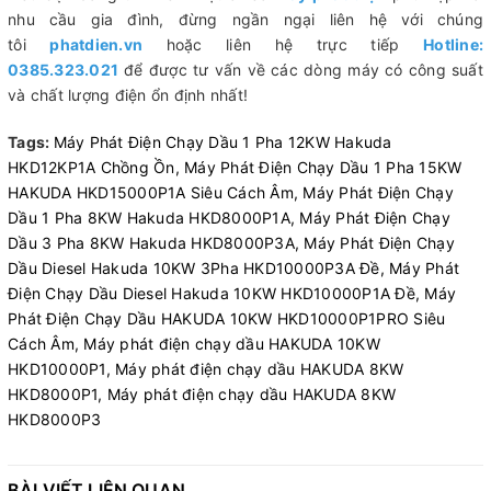
nhu cầu gia đình, đừng ngần ngại liên hệ với chúng
tôi
phatdien.vn
hoặc liên hệ trực tiếp
Hotline:
0
385.323.021
để được tư vấn về các dòng máy có công suất
và chất lượng điện ổn định nhất!
Tags:
Máy Phát Điện Chạy Dầu 1 Pha 12KW Hakuda
HKD12KP1A Chồng Ồn,
Máy Phát Điện Chạy Dầu 1 Pha 15KW
HAKUDA HKD15000P1A Siêu Cách Âm,
Máy Phát Điện Chạy
Dầu 1 Pha 8KW Hakuda HKD8000P1A,
Máy Phát Điện Chạy
Dầu 3 Pha 8KW Hakuda HKD8000P3A,
Máy Phát Điện Chạy
Dầu Diesel Hakuda 10KW 3Pha HKD10000P3A Đề,
Máy Phát
Điện Chạy Dầu Diesel Hakuda 10KW HKD10000P1A Đề,
Máy
Phát Điện Chạy Dầu HAKUDA 10KW HKD10000P1PRO Siêu
Cách Âm,
Máy phát điện chạy dầu HAKUDA 10KW
HKD10000P1,
Máy phát điện chạy dầu HAKUDA 8KW
HKD8000P1,
Máy phát điện chạy dầu HAKUDA 8KW
HKD8000P3
BÀI VIẾT LIÊN QUAN