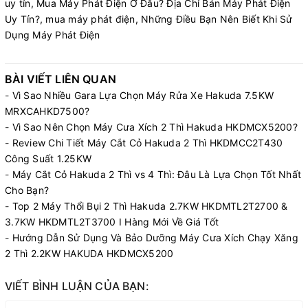
uy tín,
Mua Máy Phát Điện Ở Đâu? Địa Chỉ Bán Máy Phát Điện
Uy Tín?,
mua máy phát điện,
Những Điều Bạn Nên Biết Khi Sử
Dụng Máy Phát Điện
BÀI VIẾT LIÊN QUAN
-
Vì Sao Nhiều Gara Lựa Chọn Máy Rửa Xe Hakuda 7.5KW
MRXCAHKD7500?
-
Vì Sao Nên Chọn Máy Cưa Xích 2 Thì Hakuda HKDMCX5200?
-
Review Chi Tiết Máy Cắt Cỏ Hakuda 2 Thì HKDMCC2T430
Công Suất 1.25KW
-
Máy Cắt Cỏ Hakuda 2 Thì vs 4 Thì: Đâu Là Lựa Chọn Tốt Nhất
Cho Bạn?
-
Top 2 Máy Thổi Bụi 2 Thì Hakuda 2.7KW HKDMTL2T2700 &
3.7KW HKDMTL2T3700 I Hàng Mới Về Giá Tốt
-
Hướng Dẫn Sử Dụng Và Bảo Dưỡng Máy Cưa Xích Chạy Xăng
2 Thì 2.2KW HAKUDA HKDMCX5200
VIẾT BÌNH LUẬN CỦA BẠN: