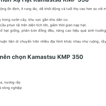
ng ổn định, ít rung lắc, dễ khởi động và tuổi thọ cao hơn so với 
ụng trong vườn cây, khu vực gần khu dân cư.
u phun rải trên diện tích lớn, giảm thời gian nạp hạt.
bố hạt giống, phân bón đồng đều, nâng cao hiệu quả sinh trưởn
huận tiện di chuyển trên nhiều địa hình khác nhau như ruộng, rẫy
o nên chọn Kamastsu KMP 350
úa, nương rẫy
xã nông nghiệp