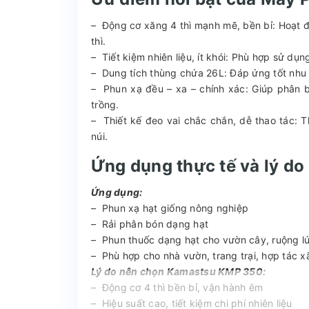
– Động cơ xăng 4 thì mạnh mẽ, bền bỉ: Hoạt độ
thì.
– Tiết kiệm nhiên liệu, ít khói: Phù hợp sử d
– Dung tích thùng chứa 26L: Đáp ứng tốt nhu cầ
– Phun xạ đều – xa – chính xác: Giúp phân 
trồng.
– Thiết kế đeo vai chắc chắn, dễ thao tác: T
núi.
Ứng dụng thực tế và lý d
Ứng dụng:
– Phun xạ hạt giống nông nghiệp
– Rải phân bón dạng hạt
– Phun thuốc dạng hạt cho vườn cây, ruộng l
– Phù hợp cho nhà vườn, trang trại, hợp tác 
Lý do nên chọn Kamastsu KMP 350:
– Động cơ 4 thì bền bỉ, vận hành êm
– Hiệu suất cao, tiết kiệm chi phí nhiên liệu