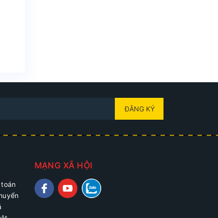
ĐĂNG KÝ
MẠNG XÃ HỘI
 toán
chuyển
ả
mật