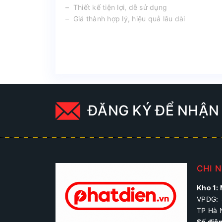
– Thiết kế tiện lợi, dễ sử dụng
– Giá thành hợp lý, hiệu quả lâu dài
ĐĂNG KÝ ĐỂ NHẬN 
CHI 
Kho 1:
VPDG: 
TP Hà 
Số điệ