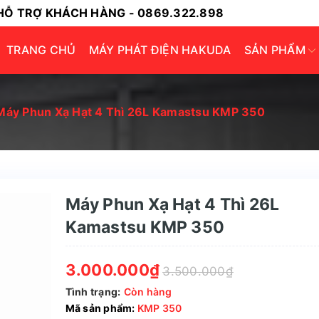
HỖ TRỢ KHÁCH HÀNG - 0869.322.898
TRANG CHỦ
MÁY PHÁT ĐIỆN HAKUDA
SẢN PHẨM
Máy Phun Xạ Hạt 4 Thì 26L Kamastsu KMP 350
Máy Phun Xạ Hạt 4 Thì 26L
Kamastsu KMP 350
3.000.000₫
3.500.000₫
Tình trạng:
Còn hàng
Mã sản phẩm:
KMP 350