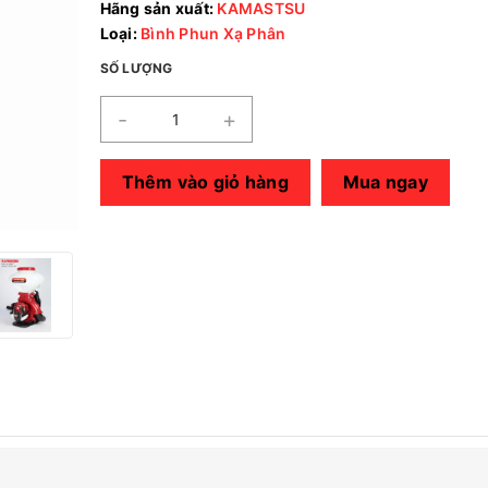
Hãng sản xuất:
KAMASTSU
Loại:
Bình Phun Xạ Phân
SỐ LƯỢNG
-
+
Thêm vào giỏ hàng
Mua ngay