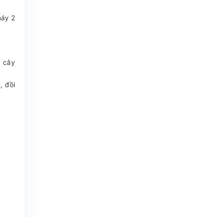
máy 2
g cây
, đồi