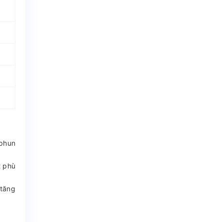
 phun
t phù
 tăng