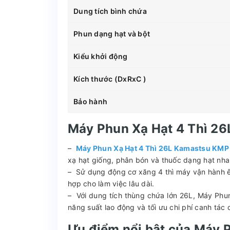
Dung tích bình chứa
Phun dạng hạt và bột
Kiểu khởi động
Kích thước (DxRxC )
Bảo hành
Máy Phun Xạ Hạt 4 Thì 2
–
Máy Phun Xạ Hạt 4 Thì 26L Kamastsu KMP
xạ hạt giống, phân bón và thuốc dạng hạt nh
– Sử dụng động cơ xăng 4 thì máy vận hành êm 
hợp cho làm việc lâu dài.
– Với dung tích thùng chứa lớn 26L, Máy Phun
năng suất lao động và tối ưu chi phí canh tác
Ưu điểm nổi bật của Máy