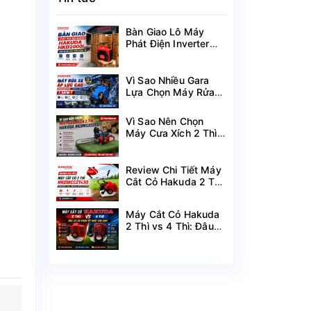
Bàn Giao Lô Máy
Phát Điện Inverter
Hakuda HKD2000i
Cho Dự Án Mùa
Nắng Nóng
Vì Sao Nhiều Gara
Lựa Chọn Máy Rửa
Xe Hakuda 7.5KW
MRXCAHKD7500?
Vì Sao Nên Chọn
Máy Cưa Xích 2 Thì
Hakuda
HKDMCX5200?
Review Chi Tiết Máy
Cắt Cỏ Hakuda 2 Thì
HKDMCC2T430
Công Suất 1.25KW
Máy Cắt Cỏ Hakuda
2 Thì vs 4 Thì: Đâu
Là Lựa Chọn Tốt
Nhất Cho Bạn?