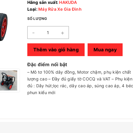
Hãng sản xuất:
HAKUDA
Loại:
Máy Rửa Xe Gia Đình
SỐ LƯỢNG
-
+
Thêm vào giỏ hàng
Mua ngay
Đặc điểm nổi bật
– Mô tơ 100% dây đồng, Motor chậm, phụ kiện chất
lượng cao – Đầy đủ giấy tờ COCQ và VAT – Phụ kiện
đủ : Dây hút;lọc rác, dây cao áp, súng cao áp, 4 bé
phun kiểu mới