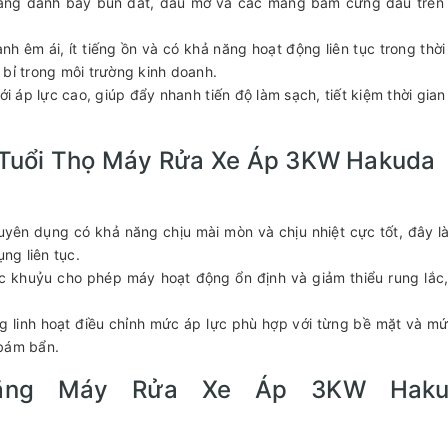
dàng đánh bay bùn đất, dầu mỡ và các mảng bám cứng đầu trên
êm ái, ít tiếng ồn và có khả năng hoạt động liên tục trong thời
bỉ trong môi trường kinh doanh.
i áp lực cao, giúp đẩy nhanh tiến độ làm sạch, tiết kiệm thời gian
 Tuổi Thọ Máy Rửa Xe Áp 3KW Hakuda
huyên dụng có khả năng chịu mài mòn và chịu nhiệt cực tốt, đây l
ng liên tục.
c khuỷu cho phép máy hoạt động ổn định và giảm thiểu rung lắc
g linh hoạt điều chỉnh mức áp lực phù hợp với từng bề mặt và m
 bám bẩn.
ăng Máy Rửa Xe Áp 3KW Haku