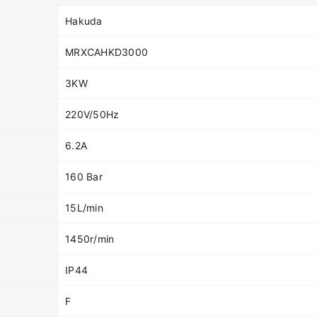
Hakuda
MRXCAHKD3000
3KW
220V/50Hz
6.2A
160 Bar
15L/min
1450r/min
IP44
F