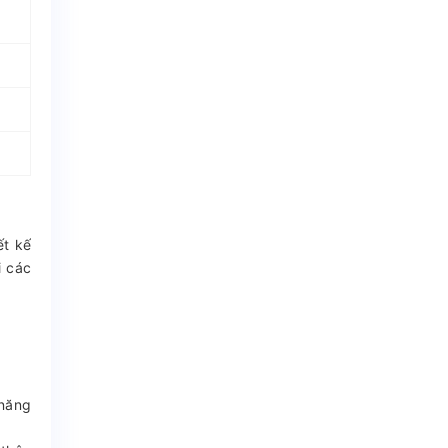
ết kế
i các
 năng