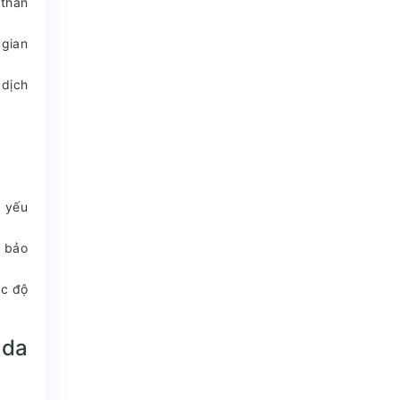
 thân
 gian
 dịch
à yếu
, bảo
ức độ
da