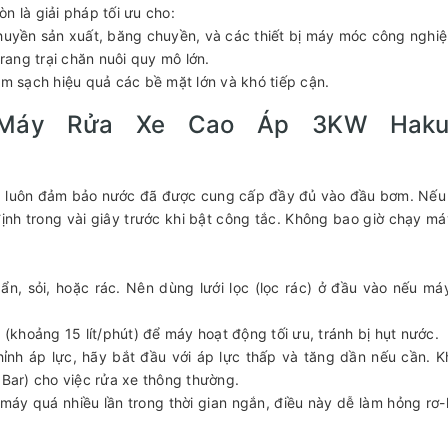
là giải pháp tối ưu cho:
chuyền sản xuất, băng chuyền, và các thiết bị máy móc công nghiệ
trang trại chăn nuôi quy mô lớn.
àm sạch hiệu quả các bề mặt lớn và khó tiếp cận.
Máy Rửa Xe Cao Áp 3KW Haku
y, luôn đảm bảo nước đã được cung cấp đầy đủ vào đầu bơm. Nế
ịnh trong vài giây trước khi bật công tắc. Không bao giờ chạy má
, sỏi, hoặc rác. Nên dùng lưới lọc (lọc rác) ở đầu vào nếu má
khoảng 15 lít/phút) để máy hoạt động tối ưu, tránh bị hụt nước.
ỉnh áp lực, hãy bắt đầu với áp lực thấp và tăng dần nếu cần. 
 Bar) cho việc rửa xe thông thường.
 máy quá nhiều lần trong thời gian ngắn, điều này dễ làm hỏng rơ-