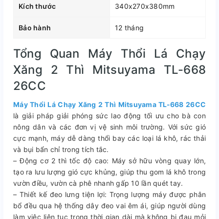
Kích thước
340x270x380mm
Bảo hành
12 tháng
Tổng Quan Máy Thổi Lá Chạy
Xăng 2 Thì Mitsuyama TL-668
26CC
Máy Thổi Lá Chạy Xăng 2 Thì Mitsuyama TL-668 26CC
là giải pháp giải phóng sức lao động tối ưu cho bà con
nông dân và các đơn vị vệ sinh môi trường. Với sức gió
cực mạnh, máy dễ dàng thổi bay các loại lá khô, rác thải
và bụi bẩn chỉ trong tích tắc.
– Động cơ 2 thì tốc độ cao: Máy sở hữu vòng quay lớn,
tạo ra lưu lượng gió cực khủng, giúp thu gom lá khô trong
vườn điều, vườn cà phê nhanh gấp 10 lần quét tay.
– Thiết kế đeo lưng tiện lợi: Trọng lượng máy được phân
bổ đều qua hệ thống dây đeo vai êm ái, giúp người dùng
làm việc liên tục trong thời gian dài mà không bị đau mỏi