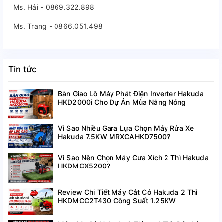
Ms. Hải - 0869.322.898
Ms. Trang - 0866.051.498
Tin tức
Bàn Giao Lô Máy Phát Điện Inverter Hakuda
HKD2000i Cho Dự Án Mùa Nắng Nóng
Vì Sao Nhiều Gara Lựa Chọn Máy Rửa Xe
Hakuda 7.5KW MRXCAHKD7500?
Vì Sao Nên Chọn Máy Cưa Xích 2 Thì Hakuda
HKDMCX5200?
Review Chi Tiết Máy Cắt Cỏ Hakuda 2 Thì
HKDMCC2T430 Công Suất 1.25KW