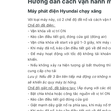
Hướng dẫn cách vận hành m
Máy phát điện Hyundai chạy xăng
Với loại máy này, có 2 chế độ đề nổ và cách vận 
Chế độ đề điện:
- Vặn khóa về vị trí ON
- Kéo cần điều tiết gió, đóng cửa gió (đóng air)
- Vặn chìa khóa về start và giữ 1-3 giây, khi máy
- Khi máy đã nổ, kéo cần điều tiết gió về để mở c
- Để máy hoạt động với tốc độ không tải khoản
khiển.
- Nếu không xảy ra hiện tượng gì bất thường thì
cung cấp cho tải
Lưu ý: Nếu đề 3 lần liên tiếp mà động cơ không nổ
sẽ khiến ắc quy máy bị hỏng.
Chế độ giật nổ, đề bằng tay:
(Áp dụng với các d
- Bật chìa khóa hoặc công tắc nguồn về vị trí O
- Kéo cần điều tiết gió đóng cửa gió
- Giật mạnh dây giật nổ ra phía sau, khi máy nổ 
- Khi máy đã nổ, kéo cần điều tiết gió về để mở 