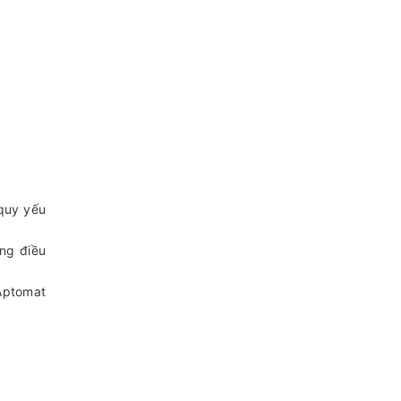
 quy yếu
ng điều
 Aptomat