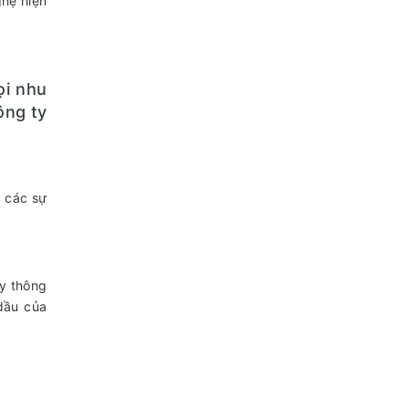
hệ hiện
ọi nhu
ông ty
 các sự
áy thông
dầu của