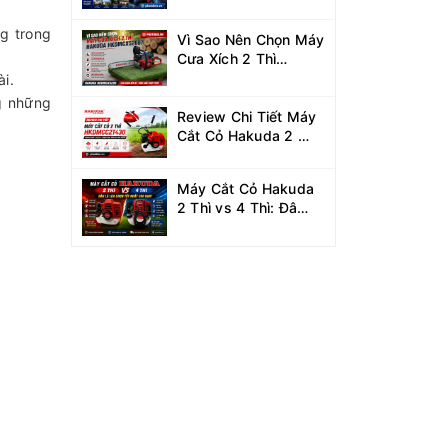
Xe Hakuda 7.5KW
MRXCAHKD7500?
ng trong
Vì Sao Nên Chọn Máy
Cưa Xích 2 Thì
Hakuda
ài.
HKDMCX5200?
g những
Review Chi Tiết Máy
Cắt Cỏ Hakuda 2 Thì
HKDMCC2T430
Công Suất 1.25KW
Máy Cắt Cỏ Hakuda
2 Thì vs 4 Thì: Đâu
Là Lựa Chọn Tốt Nhất
Cho Bạn?