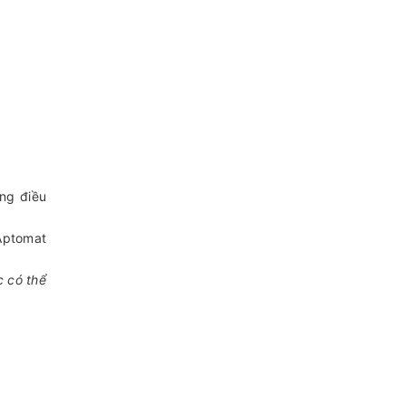
ng điều
 Aptomat
c có thể