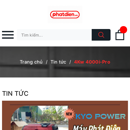
Trang chủ
/
Tin tức
/
4Kw 4000i-Pro
TIN TỨC