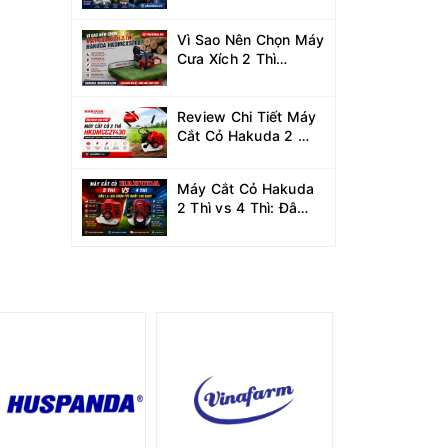
Xe Hakuda 7.5KW
MRXCAHKD7500?
Vì Sao Nên Chọn Máy
Cưa Xích 2 Thì
Hakuda
HKDMCX5200?
Review Chi Tiết Máy
Cắt Cỏ Hakuda 2 Thì
HKDMCC2T430
Công Suất 1.25KW
Máy Cắt Cỏ Hakuda
2 Thì vs 4 Thì: Đâu
Là Lựa Chọn Tốt Nhất
Cho Bạn?