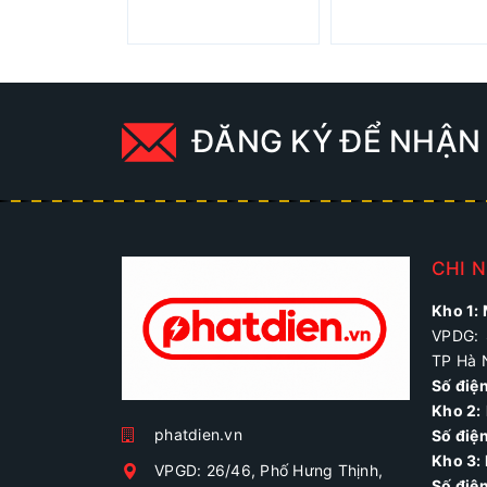
ĐĂNG KÝ ĐỂ NHẬN 
CHI 
Kho 1:
VPDG: 
TP Hà 
Số điệ
Kho 2:
phatdien.vn
Số điện
Kho 3:
VPGD: 26/46, Phố Hưng Thịnh,
Số điệ