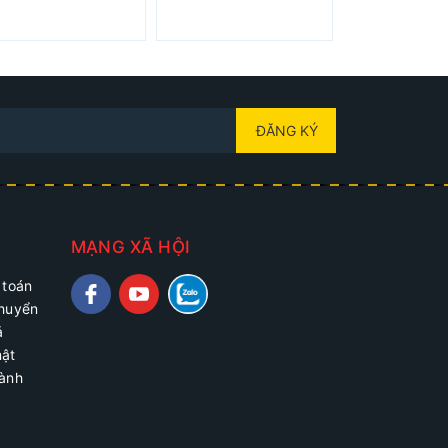
ĐĂNG KÝ
MẠNG XÃ HỘI
 toán
chuyển
ả
mật
hành