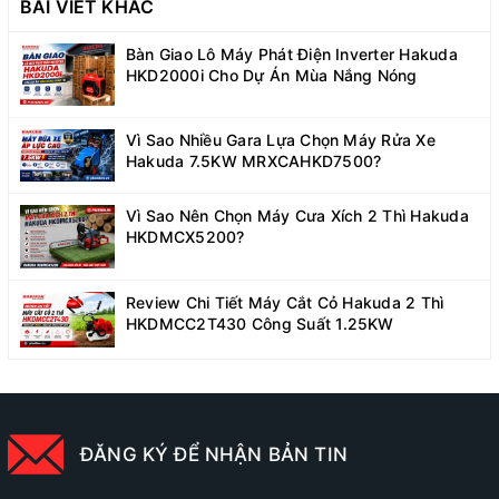
BÀI VIẾT KHÁC
Bàn Giao Lô Máy Phát Điện Inverter Hakuda
HKD2000i Cho Dự Án Mùa Nắng Nóng
Vì Sao Nhiều Gara Lựa Chọn Máy Rửa Xe
Hakuda 7.5KW MRXCAHKD7500?
Vì Sao Nên Chọn Máy Cưa Xích 2 Thì Hakuda
HKDMCX5200?
Review Chi Tiết Máy Cắt Cỏ Hakuda 2 Thì
HKDMCC2T430 Công Suất 1.25KW
ĐĂNG KÝ ĐỂ NHẬN BẢN TIN