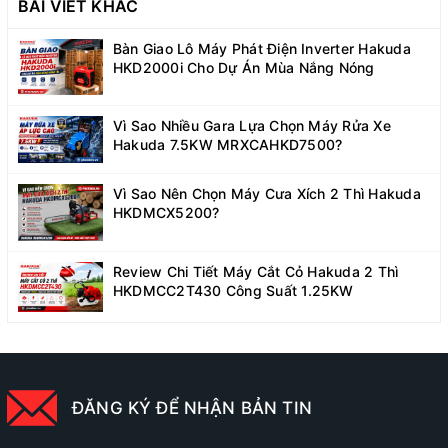
BÀI VIẾT KHÁC
Bàn Giao Lô Máy Phát Điện Inverter Hakuda
HKD2000i Cho Dự Án Mùa Nắng Nóng
Vì Sao Nhiều Gara Lựa Chọn Máy Rửa Xe
Hakuda 7.5KW MRXCAHKD7500?
Vì Sao Nên Chọn Máy Cưa Xích 2 Thì Hakuda
HKDMCX5200?
Review Chi Tiết Máy Cắt Cỏ Hakuda 2 Thì
HKDMCC2T430 Công Suất 1.25KW
ĐĂNG KÝ ĐỂ NHẬN BẢN TIN