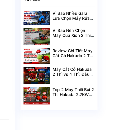
Vì Sao Nhiều Gara
Lựa Chọn Máy Rửa
Xe Hakuda 7.5KW
MRXCAHKD7500?
Vì Sao Nên Chọn
Máy Cưa Xích 2 Thì
Hakuda
HKDMCX5200?
Review Chi Tiết Máy
Cắt Cỏ Hakuda 2 Thì
HKDMCC2T430
Công Suất 1.25KW
Máy Cắt Cỏ Hakuda
2 Thì vs 4 Thì: Đâu
Là Lựa Chọn Tốt
Nhất Cho Bạn?
Top 2 Máy Thổi Bụi 2
Thì Hakuda 2.7KW
HKDMTL2T2700 &
3.7KW
HKDMTL2T3700 I
Hàng Mới Về Giá Tốt