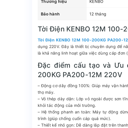
Thương hiệu
KENBO
Bảo hành
12 tháng
Tời Điện KENBO 12M 100
Tời Điện KENBO 12M 100-200KG PA200-1
dụng 220V. Đây là thiết bị chuyên dụng để 
là khả năng linh hoạt giữa việc dùng cáp đơn
Đặc điểm cấu tạo và Ưu 
200KG PA200-12M 220V
– Động cơ dây đồng 100%: Giúp máy vận hành bề
thọ máy.
– Vỏ thép dày dặn: Lớp vỏ ngoài được sơn t
khỏi tác động của môi trường.
– Hệ thống phanh an toàn: Máy tự động dừng
trình (giúp chống cuốn cáp quá mức).
– Thiết kế nhỏ gọn: Dễ dàng lắp đặt trên tha