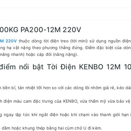
-200KG PA200-12M 220V
2M 220V
thuộc dòng tời điện treo (tời mini) sử dụng nguồn điệ
nâng hạ vật nặng theo phương thẳng đứng. Điểm đặc biệt của dò
 (nâng nhanh) hoặc cáp đôi (nâng nặng).
điểm nổi bật Tời Điện KENBO 12M 1
n bỉ, tản nhiệt tốt hơn so với các dòng lõi nhôm giá rẻ, kéo dài
ĩnh điện màu cam đặc trưng của KENBO, vừa thẩm mỹ vừa bảo v
 ngay lập tức khi ngắt điện hoặc khi chạm vào thanh giới hạn
nh dầm hoặc khung thép bằng hai cùm chữ U đi kèm.