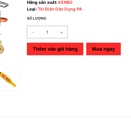
Hãng sản xuất:
KENBO
Loại:
Tời Điện Dân Dụng PA
SỐ LƯỢNG
-
+
Thêm vào giỏ hàng
Mua ngay