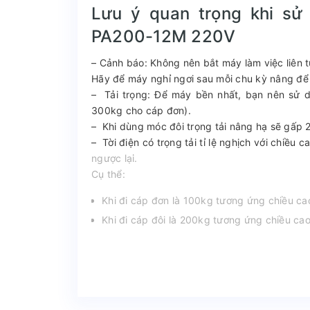
Lưu ý quan trọng khi s
PA200-12M 220V
– Cảnh báo: Không nên bắt máy làm việc liên t
Hãy để máy nghỉ ngơi sau mỗi chu kỳ nâng để
– Tải trọng: Để máy bền nhất, bạn nên sử 
300kg cho cáp đơn).
– Khi dùng móc đôi trọng tải nâng hạ sẽ gấp 
– Tời điện có trọng tải tỉ lệ nghịch với chiều
ngược lại.
Cụ thể:
Khi đi cáp đơn là 100kg tương ứng chiều c
Khi đi cáp đôi là 200kg tương ứng chiều c