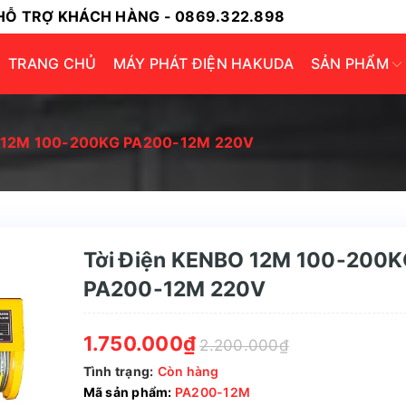
HỖ TRỢ KHÁCH HÀNG - 0869.322.898
TRANG CHỦ
MÁY PHÁT ĐIỆN HAKUDA
SẢN PHẨM
O 12M 100-200KG PA200-12M 220V
Tời Điện KENBO 12M 100-200
PA200-12M 220V
1.750.000₫
2.200.000₫
Tình trạng:
Còn hàng
Mã sản phẩm:
PA200-12M