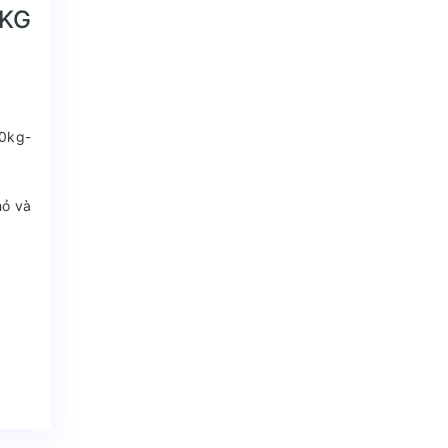
0KG
50kg-
hỏ và