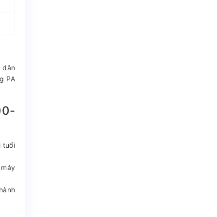
n dân
ng PA
00-
 tuổi
ệ máy
 hành