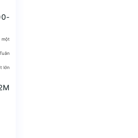
00-
g một
 Tuân
t lớn
12M