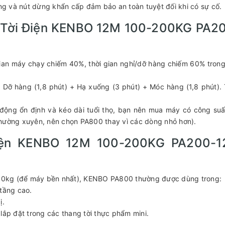
ống và nút dừng khẩn cấp đảm bảo an toàn tuyệt đối khi có sự cố.
ưu Tời Điện KENBO 12M 100-200KG PA2
 gian máy chạy chiếm 40%, thời gian nghỉ/dỡ hàng chiếm 60% tron
+ Dỡ hàng (1,8 phút) + Hạ xuống (3 phút) + Móc hàng (1,8 phút).
động ổn định và kéo dài tuổi thọ, bạn nên mua máy có công suấ
thường xuyên, nên chọn PA800 thay vì các dòng nhỏ hơn).
Điện KENBO 12M 100-200KG PA200-
 600kg (để máy bền nhất), KENBO PA800 thường được dùng trong:
tầng cao.
ị.
lắp đặt trong các thang tời thực phẩm mini.