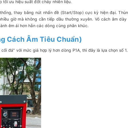
tối ưu hiệu suất đốt cháy nhiên liệu.
 thống, thay bằng nút nhấn đề (Start/Stop) cực kỳ hiện đại. Thù
c nhiều giờ mà không cần tiếp dầu thường xuyên. Vỏ cách âm dày
hành êm ái hơn hẳn các dòng cùng phân khúc.
g Cách Âm Tiêu Chuẩn)
i đá" với mức giá hợp lý hơn dòng P1A, thì đây là lựa chọn số 1.