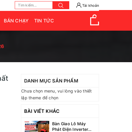
Tài khoản
BÁN CHẠY
TIN TỨC
26
hất
DANH MỤC SẢN PHẨM
Chưa chọn menu, vui lòng vào thiết
lập theme để chọn
BÀI VIẾT KHÁC
Bàn Giao Lô Máy
Phát Điện Inverter