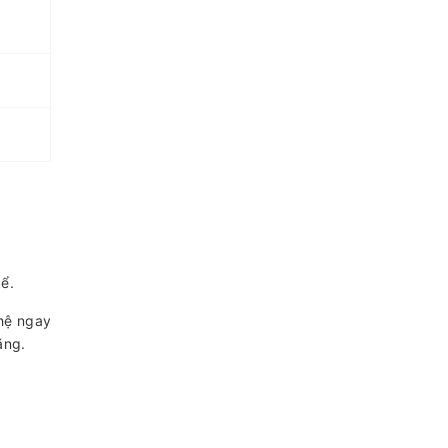
ể.
hệ ngay
ãng.