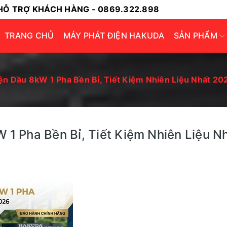
HỖ TRỢ KHÁCH HÀNG - 0869.322.898
TRANG CHỦ
MÁY PHÁT ĐIỆN HAKUDA
SẢN PHẨM
ện Dầu 8kW 1 Pha Bền Bỉ, Tiết Kiệm Nhiên Liệu Nhất 20
 1 Pha Bền Bỉ, Tiết Kiệm Nhiên Liệu N