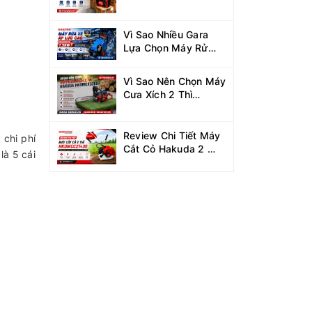
Hakuda HKD2000i
Cho Dự Án Mùa Nắng
Nóng
Vì Sao Nhiều Gara
Lựa Chọn Máy Rửa
Xe Hakuda 7.5KW
MRXCAHKD7500?
Vì Sao Nên Chọn Máy
Cưa Xích 2 Thì
Hakuda
HKDMCX5200?
Review Chi Tiết Máy
 chi phí
Cắt Cỏ Hakuda 2 Thì
là 5 cái
HKDMCC2T430
Công Suất 1.25KW