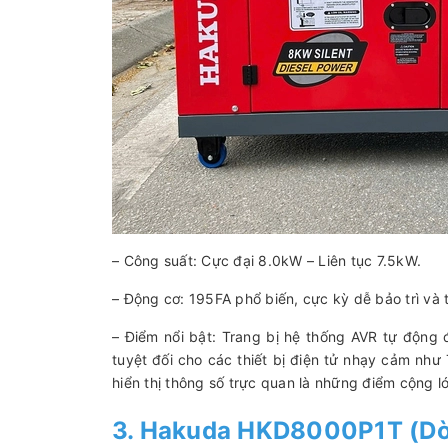
– Công suất: Cực đại 8.0kW – Liên tục 7.5kW.
– Động cơ: 195FA phổ biến, cực kỳ dễ bảo trì và t
– Điểm nổi bật: Trang bị hệ thống AVR tự động 
tuyệt đối cho các thiết bị điện tử nhạy cảm như T
hiển thị thông số trực quan là những điểm cộng l
3. Hakuda HKD8000P1T (Dòn