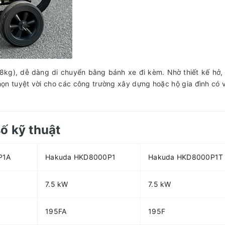
8kg), dễ dàng di chuyển bằng bánh xe đi kèm. Nhờ thiết kế hở,
họn tuyệt vời cho các công trường xây dựng hoặc hộ gia đình có vị
ố kỹ thuật
P1A
Hakuda HKD8000P1
Hakuda HKD8000P1T
7.5 kW
7.5 kW
195FA
195F