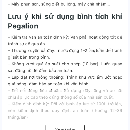
– Máy phun sơn, súng xiết bu lông, máy chà nhám…
Lưu ý khi sử dụng bình tích khí
Pegalion
– Kiểm tra van an toàn định kỳ: Van phải hoạt động tốt để
tránh sự cố quá áp.
– Thường xuyên xả đáy: nước đọng 1–2 lần/tuần để tránh
gỉ sét bên trong bình.
– Không vượt quá áp suất cho phép (10 bar): Luôn quan
sát đồng hồ để đảm bảo an toàn.
– Lắp đặt nơi thông thoáng: Tránh khu vực ẩm ướt hoặc
quá nóng, đảm bảo an toàn khi vận hành.
– Kết nối đúng tiêu chuẩn: Sử dụng dây, ống và co nối
chịu áp lực cao theo đúng thông số của nhà sản xuất.
– Kiểm định định kỳ: Đối với bình áp lực từ 100L trở lên,
nên kiểm định theo quy định an toàn (thường 12–36
tháng/lần)
Xem thêm