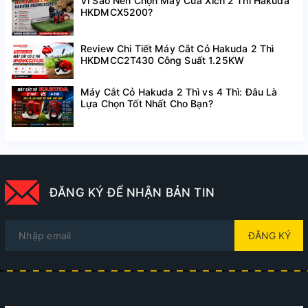
Vì Sao Nên Chọn Máy Cưa Xích 2 Thì Hakuda
HKDMCX5200?
Review Chi Tiết Máy Cắt Cỏ Hakuda 2 Thì
HKDMCC2T430 Công Suất 1.25KW
Máy Cắt Cỏ Hakuda 2 Thì vs 4 Thì: Đâu Là
Lựa Chọn Tốt Nhất Cho Bạn?
ĐĂNG KÝ ĐỂ NHẬN BẢN TIN
ĐĂNG KÝ