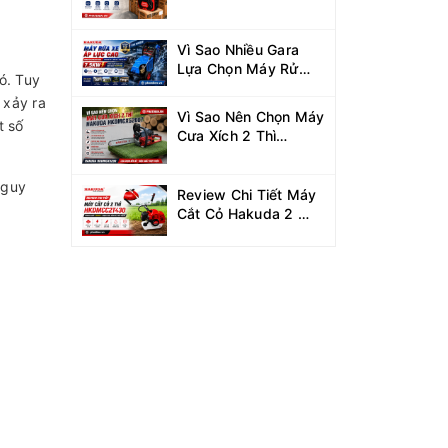
Hakuda HKD2000i
Cho Dự Án Mùa Nắng
Nóng
Vì Sao Nhiều Gara
Lựa Chọn Máy Rửa
ó. Tuy
Xe Hakuda 7.5KW
 xảy ra
MRXCAHKD7500?
Vì Sao Nên Chọn Máy
t số
Cưa Xích 2 Thì
Hakuda
HKDMCX5200?
nguy
Review Chi Tiết Máy
Cắt Cỏ Hakuda 2 Thì
HKDMCC2T430
Công Suất 1.25KW