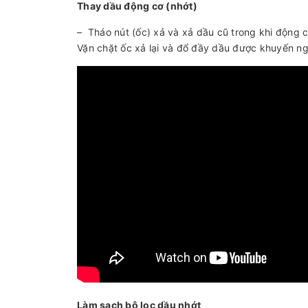
Thay dầu động cơ (nhớt)
– Tháo nút (ốc) xả và xả dầu cũ trong khi động cơ
Vặn chặt ốc xả lại và đổ đầy dầu được khuyến ng
Làm sạch bộ lọc dầu nhớt