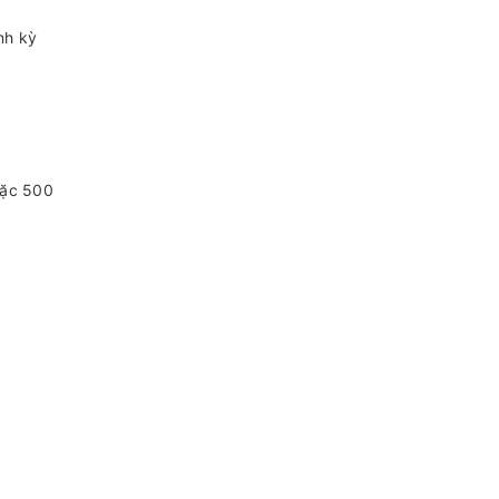
nh kỳ
oặc 500