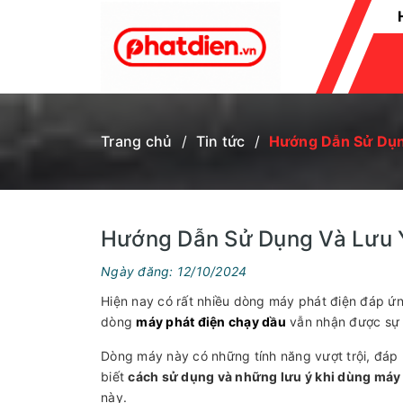
MÁY CẮT NHÔM - SẮT
MÁY CẮT GẠCH
MÁY BƠM CHÌM
PHỤ KIỆN
XE NÂNG
MÁY ĐẦM RUNG
CỦ PHÁT ĐIỆN
MÁY HÚT ẨM
MÁY ĐÁNH GIÀY
MÁY GIẶT THẢM
MÁY ĐẾM TIỀN
MÁY HÀN
MÁY CẮT UỐN SẮT THÉP
MÁY ĐẦM DÙI
PA LĂNG
TỜI ĐIỆN
MÁY PHUN KHÓI
MÁY CHÀ TƯỜNG
MÁY CẮT CÀNH
MÁY GIEO HẠT
BÌNH PHUN BỌT TUYẾT
BÌNH XỊT MÁY
BÌNH XỊT ĐIỆN ÁC QUY
MÁY KHOAN ĐẤT
MÁY CƯA XÍCH
MÁY CẮT CỎ
MÁY BƠM MỠ
BÌNH TÍCH KHÍ
ĐẦU NÉN KHÍ
MÁY NÉN KHÍ
MÁY HÚT BỤI
ĐẦU PHUN ÁP LỰC
MÁY XỚI ĐẤT
ĐỘNG CƠ
MÁY THỔI LÁ
MÁY BƠM NƯỚC
MÁY RỬA XE
MÁY PHÁT ĐIỆN
Trang chủ
/
Tin tức
/
Hướng Dẫn Sử Dụn
Hướng Dẫn Sử Dụng Và Lưu 
Ngày đăng: 12/10/2024
Hiện nay có rất nhiều dòng máy phát điện đáp ứn
dòng
máy phát điện chạy dầu
vẫn nhận được sự 
Dòng máy này có những tính năng vượt trội, đáp 
biết
cách sử dụng và những lưu ý khi dùng máy 
này.