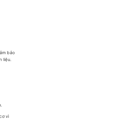
 đảm bảo
 liệu.
n.
cơ vì