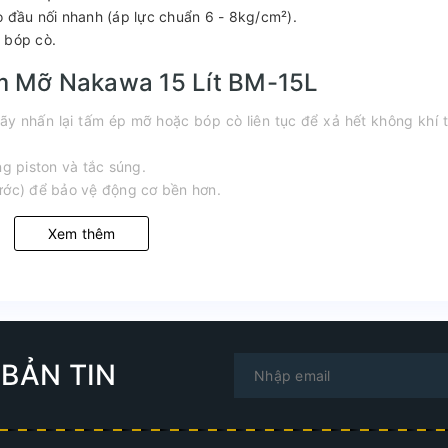
o đầu nối nhanh (áp lực chuẩn 6 - 8kg/cm²).
 bóp cò.
m Mỡ Nakawa 15 Lít BM-15L
ãy nhấn lại tấm ép mỡ hoặc bóp cò liên tục để xả hết không khí 
ng piston và tắc súng.
ước) để bảo vệ động cơ bền hơn.
Xem thêm
BẢN TIN