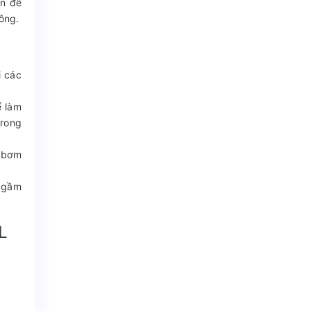
én để
ông.
i các
ể làm
trong
g bơm
n gầm
L