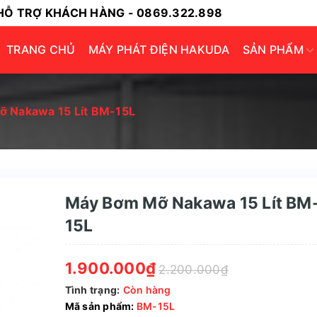
HỖ TRỢ KHÁCH HÀNG - 0869.322.898
TRANG CHỦ
MÁY PHÁT ĐIỆN HAKUDA
SẢN PHẨM
 Nakawa 15 Lít BM-15L
Máy Bơm Mỡ Nakawa 15 Lít BM
15L
1.900.000₫
2.200.000₫
Tình trạng:
Còn hàng
Mã sản phẩm:
BM-15L