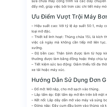
sửa chữa máy công trình và các dây chuyền 
đẩy mỡ, giúp việc bôi trơn các chi tiết máy m
Ưu Điểm Vượt Trội Máy Bơ
– Hiệu suất cao: Với tỷ lệ áp suất 50:1, máy
loại mỡ đặc.
– Thiết kế linh hoạt: Thùng chứa 15L là kích
việc cả ngày mà không cần tiếp mỡ liên tục
xưởng.
– Độ bền cao: Thân bình được làm từ hợp ki
thường được làm bằng đồng hoặc thép chịu lự
– Tiết kiệm sức lao động: Giảm thiểu tối đa th
xe tải hoặc máy xúc.
Hướng Dẫn Sử Dụng Đơn G
– Đổ mỡ: Mở nắp, cho mỡ sạch vào thùng.
– Lắp tấm ép: Đặt tấm ép mỡ lên trên bề mặt m
– Kết nối: Lắp dây dẫn mỡ vào máy và súng bơ
– Đóng nắp: Đậy cụm đầu bơm vào thùng và k