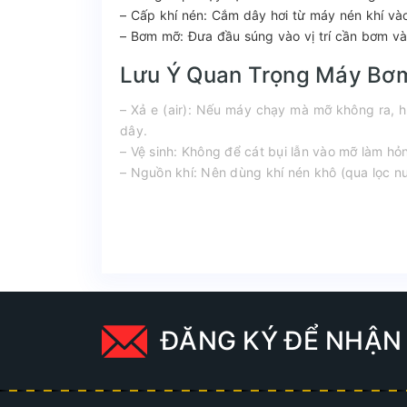
– Cấp khí nén: Cắm dây hơi từ máy nén khí và
– Bơm mỡ: Đưa đầu súng vào vị trí cần bơm và
Lưu Ý Quan Trọng Máy Bơ
– Xả e (air): Nếu máy chạy mà mỡ không ra, h
dây.
– Vệ sinh: Không để cát bụi lẫn vào mỡ làm hỏ
– Nguồn khí: Nên dùng khí nén khô (qua lọc n
ĐĂNG KÝ ĐỂ NHẬN 