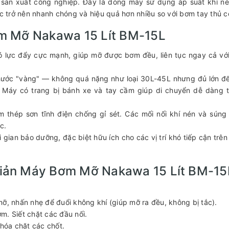
sản xuất công nghiệp. Đây là dòng máy sử dụng áp suất khí n
óc trở nên nhanh chóng và hiệu quả hơn nhiều so với bơm tay thủ c
m Mỡ Nakawa 15 Lít BM-15L
 có lực đẩy cực mạnh, giúp mỡ được bơm đều, liên tục ngay cả vớ
 thước "vàng" — không quá nặng như loại 30L-45L nhưng đủ lớn đ
. Máy có trang bị bánh xe và tay cầm giúp di chuyển dễ dàng 
m thép sơn tĩnh điện chống gỉ sét. Các mối nối khí nén và sún
c.
ời gian bảo dưỡng, đặc biệt hữu ích cho các vị trí khó tiếp cận trê
iản Máy Bơm Mỡ Nakawa 15 Lít BM-15
ỡ, nhấn nhẹ để đuổi không khí (giúp mỡ ra đều, không bị tắc).
m. Siết chặt các đầu nối.
hóa chặt các chốt.