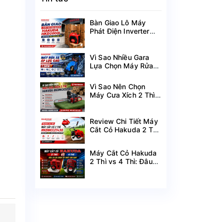
Bàn Giao Lô Máy
Phát Điện Inverter
Hakuda HKD2000i
Cho Dự Án Mùa
Nắng Nóng
Vì Sao Nhiều Gara
Lựa Chọn Máy Rửa
Xe Hakuda 7.5KW
MRXCAHKD7500?
Vì Sao Nên Chọn
Máy Cưa Xích 2 Thì
Hakuda
HKDMCX5200?
Review Chi Tiết Máy
Cắt Cỏ Hakuda 2 Thì
HKDMCC2T430
Công Suất 1.25KW
Máy Cắt Cỏ Hakuda
2 Thì vs 4 Thì: Đâu
Là Lựa Chọn Tốt
Nhất Cho Bạn?