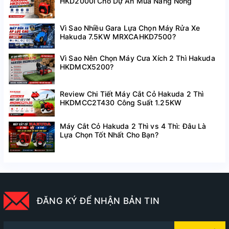
HKD2000i Cho Dự Án Mùa Nắng Nóng
Vì Sao Nhiều Gara Lựa Chọn Máy Rửa Xe
Hakuda 7.5KW MRXCAHKD7500?
Vì Sao Nên Chọn Máy Cưa Xích 2 Thì Hakuda
HKDMCX5200?
Review Chi Tiết Máy Cắt Cỏ Hakuda 2 Thì
HKDMCC2T430 Công Suất 1.25KW
Máy Cắt Cỏ Hakuda 2 Thì vs 4 Thì: Đâu Là
Lựa Chọn Tốt Nhất Cho Bạn?
ĐĂNG KÝ ĐỂ NHẬN BẢN TIN