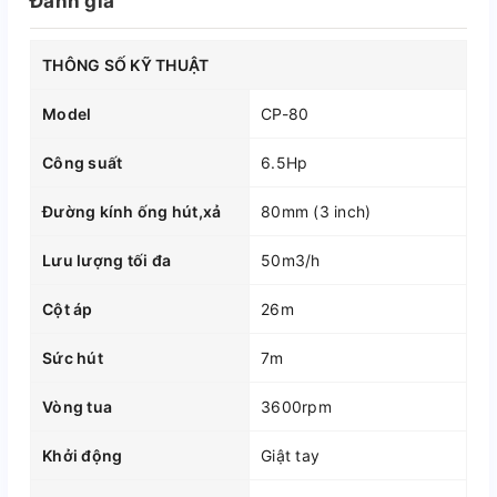
Đánh giá
THÔNG SỐ KỸ THUẬT
Model
CP-80
Công suất
6.5Hp
Đường kính ống hút,xả
80mm (3 inch)
Lưu lượng tối đa
50m3/h
Cột áp
26m
Sức hút
7m
Vòng tua
3600rpm
Khởi động
Giật tay