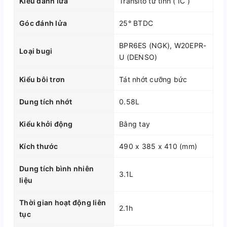
Kiểu đánh lửa
Transito từ tính ( IC )
Góc đánh lửa
25° BTDC
BPR6ES (NGK), W20EPR-
Loại bugi
U (DENSO)
Kiểu bôi trơn
Tát nhớt cưỡng bức
Dung tích nhớt
0.58L
Kiểu khởi động
Bằng tay
Kích thước
490 x 385 x 410 (mm)
Dung tích bình nhiên
3.1L
liệu
Thời gian hoạt động liên
2.1h
tục