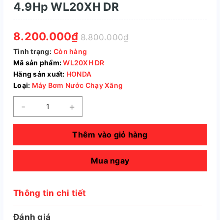
4.9Hp WL20XH DR
8.200.000₫
8.800.000₫
Tình trạng:
Còn hàng
Mã sản phẩm:
WL20XH DR
Hãng sản xuất:
HONDA
Loại:
Máy Bơm Nước Chạy Xăng
-
+
Thêm vào giỏ hàng
Mua ngay
Thông tin chi tiết
Đánh giá