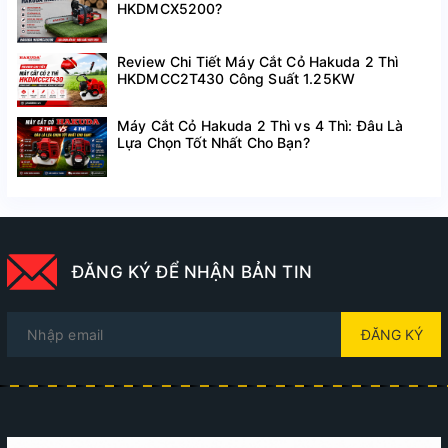
HKDMCX5200?
Review Chi Tiết Máy Cắt Cỏ Hakuda 2 Thì
HKDMCC2T430 Công Suất 1.25KW
Máy Cắt Cỏ Hakuda 2 Thì vs 4 Thì: Đâu Là
Lựa Chọn Tốt Nhất Cho Bạn?
ĐĂNG KÝ ĐỂ NHẬN BẢN TIN
ĐĂNG KÝ