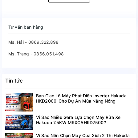
Tư vấn bán hàng
Ms. Hải - 0869.322.898
Ms. Trang - 0866.051.498
Tin tức
Bàn Giao Lô Máy Phát Điện Inverter Hakuda
HKD2000i Cho Dự Án Mùa Nắng Nóng
Vì Sao Nhiều Gara Lựa Chọn Máy Rửa Xe
Hakuda 7.5KW MRXCAHKD7500?
Vì Sao Nên Chọn Máy Cưa Xích 2 Thì Hakuda