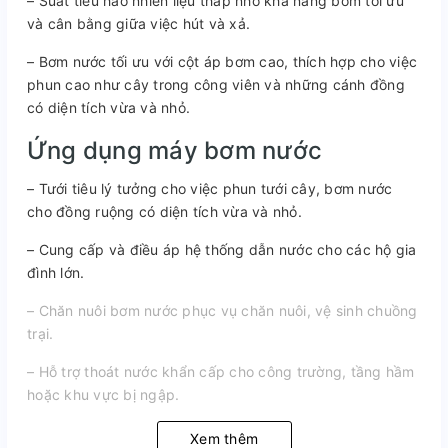
– Suất tiêu hao nhiên liệu thấp nhờ khả năng bơm tối ưu
và cân bằng giữa việc hút và xả.
– Bơm nước tối ưu với cột áp bơm cao, thích hợp cho việc
phun cao như cây trong công viên và những cánh đồng
có diện tích vừa và nhỏ.
Ứng dụng máy bơm nước
– Tưới tiêu lý tưởng cho việc phun tưới cây, bơm nước
cho đồng ruộng có diện tích vừa và nhỏ.
– Cung cấp và điều áp hệ thống dẫn nước cho các hộ gia
đình lớn.
– Chăn nuôi bơm nước phục vụ chăn nuôi, vệ sinh chuồng
trại.
– Hỗ trợ thoát nước khẩn cấp cho công trường, tầng hầm
hoặc khu vực bị ngập.
Xem thêm