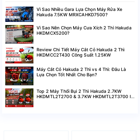
Vì Sao Nhiều Gara Lựa Chọn Máy Rửa Xe
Hakuda 7.5KW MRXCAHKD7500?
Vì Sao Nên Chọn Máy Cưa Xích 2 Thì Hakuda
HKDMCX5200?
Review Chi Tiết Máy Cắt Cỏ Hakuda 2 Thì
HKDMCC2T430 Công Suất 1.25KW
Máy Cắt Cỏ Hakuda 2 Thì vs 4 Thì: Đâu Là
Lựa Chọn Tốt Nhất Cho Bạn?
Top 2 Máy Thổi Bụi 2 Thì Hakuda 2.7KW
HKDMTL2T2700 & 3.7KW HKDMTL2T3700 I
Hàng Mới Về Giá Tốt