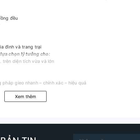
 đồng đều
y
a đình và trang trại
lựa chọn lý tưởng cho:
 trên diện tích vừa và lớn
 pháp gieo nhanh – chính xác – hiệu quả
Xem thêm