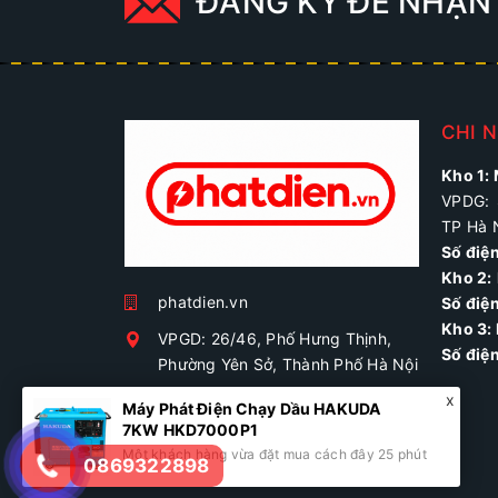
ĐĂNG KÝ ĐỂ NHẬN 
CHI 
Kho 1:
VPDG: 
TP Hà 
Số điệ
Kho 2:
phatdien.vn
Số điện
Kho 3:
VPGD: 26/46, Phố Hưng Thịnh,
Số điệ
Phường Yên Sở, Thành Phố Hà Nội
0869322898
phatdien.vn@gmail.com
0869322898