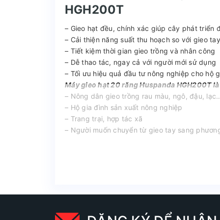
HGH200T
– Gieo hạt đều, chính xác giúp cây phát triển
– Cải thiện năng suất thu hoạch so với gieo ta
– Tiết kiệm thời gian gieo trồng và nhân công
– Dễ thao tác, ngay cả với người mới sử dụng
– Tối ưu hiệu quả đầu tư nông nghiệp cho hộ gi
Máy gieo hạt 20 răng Huspanda HGH200T là 
– Nông dân gieo trồng rau màu, ngô, đậu, lạc…
– Hộ gia đình sản xuất nông nghiệp
– Trang trại, hợp tác xã
– Người muốn chuyển từ gieo tay sang phương