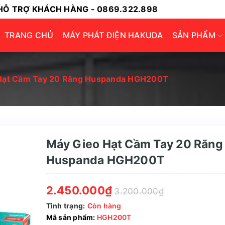
HỖ TRỢ KHÁCH HÀNG - 0869.322.898
TRANG CHỦ
MÁY PHÁT ĐIỆN HAKUDA
SẢN PHẨM
Hạt Cầm Tay 20 Răng Huspanda HGH200T
Máy Gieo Hạt Cầm Tay 20 Răng
Huspanda HGH200T
2.450.000₫
3.200.000₫
Tình trạng:
Còn hàng
Mã sản phẩm:
HGH200T