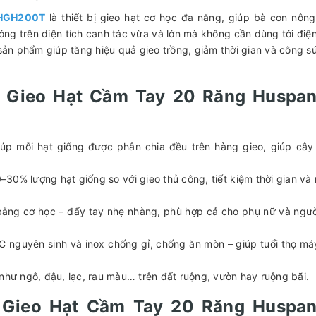
 HGH200T
là thiết bị gieo hạt cơ học đa năng, giúp bà con nôn
óng trên diện tích canh tác vừa và lớn mà không cần dùng tới điệ
 sản phẩm giúp tăng hiệu quả gieo trồng, giảm thời gian và công s
y Gieo Hạt Cầm Tay 20 Răng Huspa
giúp mỗi hạt giống được phân chia đều trên hàng gieo, giúp câ
–30% lượng hạt giống so với gieo thủ công, tiết kiệm thời gian và
bằng cơ học – đẩy tay nhẹ nhàng, phù hợp cả cho phụ nữ và ngườ
C nguyên sinh và inox chống gỉ, chống ăn mòn – giúp tuổi thọ má
như ngô, đậu, lạc, rau màu… trên đất ruộng, vườn hay ruộng bãi.
y Gieo Hạt Cầm Tay 20 Răng Huspa