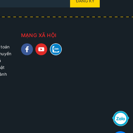
ĐĂNG KÝ
MẠNG XÃ HỘI
 toán
chuyển
ả
mật
hành