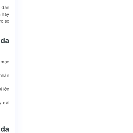
g dân
n hay
ức so
nda
y mọc
 nhân
i lớn
y dài
nda