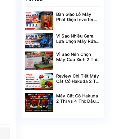
Bàn Giao Lô Máy
Phát Điện Inverter
Hakuda HKD2000i
Cho Dự Án Mùa
Nắng Nóng
Vì Sao Nhiều Gara
Lựa Chọn Máy Rửa
Xe Hakuda 7.5KW
MRXCAHKD7500?
Vì Sao Nên Chọn
Máy Cưa Xích 2 Thì
Hakuda
HKDMCX5200?
Review Chi Tiết Máy
Cắt Cỏ Hakuda 2 Thì
HKDMCC2T430
Công Suất 1.25KW
Máy Cắt Cỏ Hakuda
2 Thì vs 4 Thì: Đâu
Là Lựa Chọn Tốt
Nhất Cho Bạn?