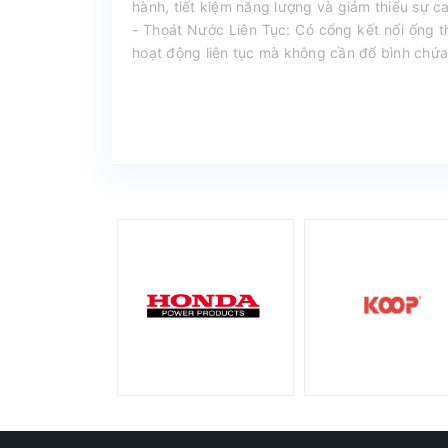
hành, tiết kiệm năng lượng và giảm thiểu sự ca
- Thoát Nước Liên Tục: Có cổng kết nối ống t
hoạt động liên tục mà không cần đổ bình chứa