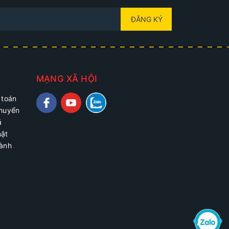
ĐĂNG KÝ
MẠNG XÃ HỘI
 toán
chuyển
ả
mật
hành