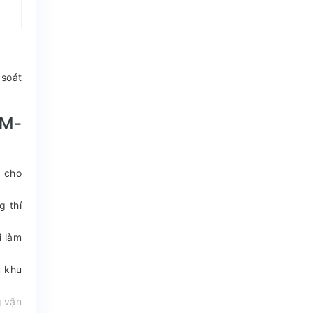
 soát
KM-
p cho
g thí
i làm
c khu
g vận