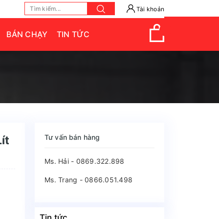
Tài khoản
BÁN CHẠY
TIN TỨC
Tư vấn bán hàng
ít
Ms. Hải - 0869.322.898
Ms. Trang - 0866.051.498
Tin tức