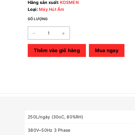
Hãng sản xuất:
KOSMEN
Loại:
Máy Hút Ẩm
SỐ LƯỢNG
-
+
Thêm vào giỏ hàng
Mua ngay
250L/ngày (30oC, 80%RH)
380V~50Hz 3 Phase