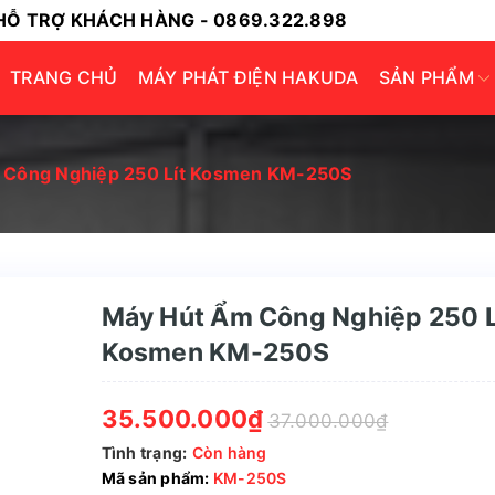
HỖ TRỢ KHÁCH HÀNG - 0869.322.898
TRANG CHỦ
MÁY PHÁT ĐIỆN HAKUDA
SẢN PHẨM
 Công Nghiệp 250 Lít Kosmen KM-250S
Máy Hút Ẩm Công Nghiệp 250 L
Kosmen KM-250S
35.500.000₫
37.000.000₫
Tình trạng:
Còn hàng
Mã sản phẩm:
KM-250S