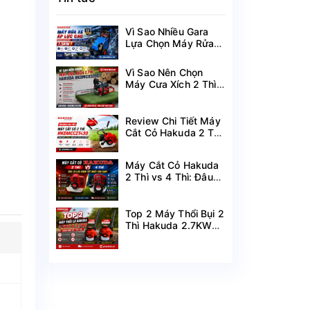
Vì Sao Nhiều Gara
Lựa Chọn Máy Rửa
Xe Hakuda 7.5KW
MRXCAHKD7500?
Vì Sao Nên Chọn
Máy Cưa Xích 2 Thì
Hakuda
HKDMCX5200?
Review Chi Tiết Máy
Cắt Cỏ Hakuda 2 Thì
HKDMCC2T430
Công Suất 1.25KW
Máy Cắt Cỏ Hakuda
2 Thì vs 4 Thì: Đâu
Là Lựa Chọn Tốt
Nhất Cho Bạn?
Top 2 Máy Thổi Bụi 2
Thì Hakuda 2.7KW
HKDMTL2T2700 &
3.7KW
HKDMTL2T3700 I
Hàng Mới Về Giá Tốt