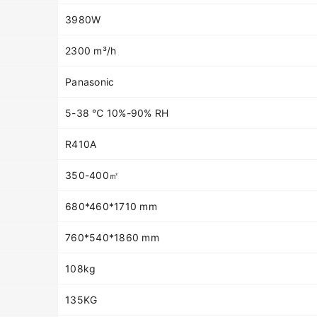
3980W
2300 m³/h
Panasonic
5-38 ℃ 10%-90% RH
R410A
350-400㎡
680*460*1710 mm
760*540*1860 mm
108kg
135KG