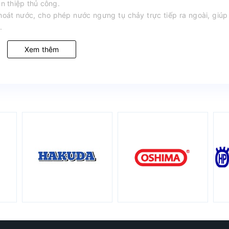
n thiệp thủ công.
hoát nước, cho phép nước ngưng tụ chảy trực tiếp ra ngoài, giú
.
Xem thêm