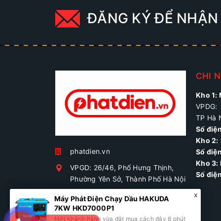
ĐĂNG KÝ ĐỂ NHẬN 
CHI 
Kho 1:
VPDG: 
TP Hà 
Số điệ
Kho 2:
phatdien.vn
Số điện
Kho 3:
VPGD: 26/46, Phố Hưng Thịnh,
Số điệ
Phường Yên Sở, Thành Phố Hà Nội
0869322898
Máy Phát Điện Chạy Dầu HAKUDA
phatdien.vn@gmail.com
7KW HKD7000P1