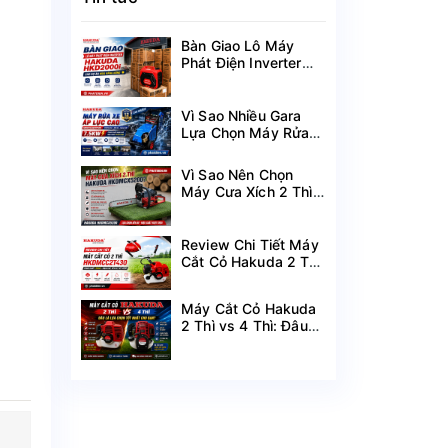
Bàn Giao Lô Máy
Phát Điện Inverter
Hakuda HKD2000i
Cho Dự Án Mùa
Nắng Nóng
Vì Sao Nhiều Gara
Lựa Chọn Máy Rửa
Xe Hakuda 7.5KW
MRXCAHKD7500?
Vì Sao Nên Chọn
Máy Cưa Xích 2 Thì
Hakuda
HKDMCX5200?
Review Chi Tiết Máy
Cắt Cỏ Hakuda 2 Thì
HKDMCC2T430
Công Suất 1.25KW
Máy Cắt Cỏ Hakuda
2 Thì vs 4 Thì: Đâu
Là Lựa Chọn Tốt
Nhất Cho Bạn?