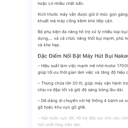
hoặc có nhiều chất bẩn.
Kích thước máy vẫn được giữ ở mức gọn gàng, 
khuất mà máy cồng kềnh khó tiếp cận.
Bộ phụ kiện đa năng hỗ trợ xử lý nhiều loại bụi
dựng,… và cả chức năng thổi bụi mạnh, phù hợp
và khe hẹp.
Đặc Điểm Nổi Bật Máy Hút Bụi Na
– Hiệu suất làm việc mạnh mẽ nhờ motor 1700W
giúp tối ưu thời gian làm việc và tăng độ hiệu 
– Thùng chứa lớn 30 lít, giúp máy vận hành tro
chịu va đập tốt và giữ độ sáng bóng lâu dài.
– Dễ dàng di chuyển với hệ thống 4 bánh xe x
gỗ hoặc khu vực gồ ghề.
– Hút nước cực tốt, hỗ trợ đắc lực cho các côn
hút chất lỏng trên sàn.