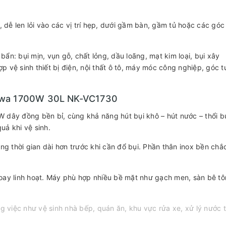
dễ len lỏi vào các vị trí hẹp, dưới gầm bàn, gầm tủ hoặc các góc
 bẩn: bụi mịn, vụn gỗ, chất lỏng, dầu loãng, mạt kim loại, bụi xây
 vệ sinh thiết bị điện, nội thất ô tô, máy móc công nghiệp, góc 
kawa 1700W 30L NK-VC1730
 dây đồng bền bỉ, cùng khả năng hút bụi khô – hút nước – thổi bụ
quả khi vệ sinh.
ng thời gian dài hơn trước khi cần đổ bụi. Phần thân inox bền chắ
oay linh hoạt. Máy phù hợp nhiều bề mặt như gạch men, sàn bê tô
g việc như vệ sinh nhà bếp, quán ăn, khu vực rửa xe, xử lý nước t