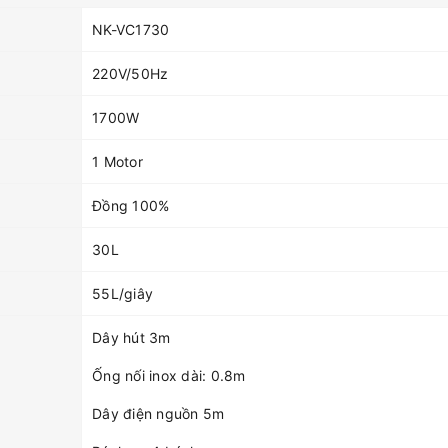
NK-VC1730
220V/50Hz
1700W
1 Motor
Đồng 100%
30L
55L/giây
Dây hút 3m
Ống nối inox dài: 0.8m
Dây điện nguồn 5m