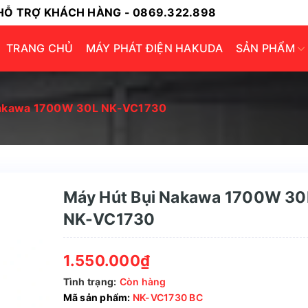
HỖ TRỢ KHÁCH HÀNG - 0869.322.898
TRANG CHỦ
MÁY PHÁT ĐIỆN HAKUDA
SẢN PHẨM
Nakawa 1700W 30L NK-VC1730
Máy Hút Bụi Nakawa 1700W 30
NK-VC1730
1.550.000₫
Tình trạng:
Còn hàng
Mã sản phẩm:
NK-VC1730 BC