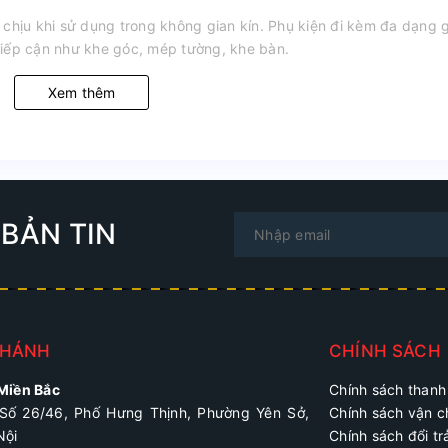
 chịu khi sử dụng trong không gian kín. Phụ kiện đi kèm đa dạng 
tiếp cận như khe góc, mép tường, khe bàn.
Xem thêm
BẢN TIN
NHÁNH
CHÍNH SÁCH
 Miền Bắc
Chính sách thanh
Số 26/46, Phố Hưng Thịnh, Phường Yên Sở,
Chính sách vận 
Nội
Chính sách đổi tr