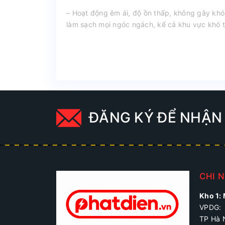
– Hoạt động êm ái, độ ồn thấp, không gây khó
làm sạch mọi ngóc ngách, kể cả khu vực khó 
ĐĂNG KÝ ĐỂ NHẬN 
CHI 
Kho 1:
VPDG: 
TP Hà 