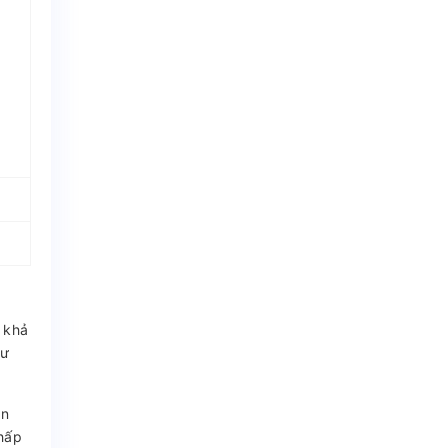
 khả
hư
ần
thấp