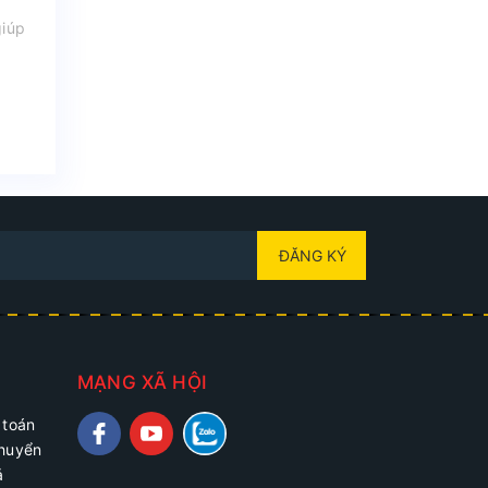
giúp
ĐĂNG KÝ
MẠNG XÃ HỘI
 toán
chuyển
ả