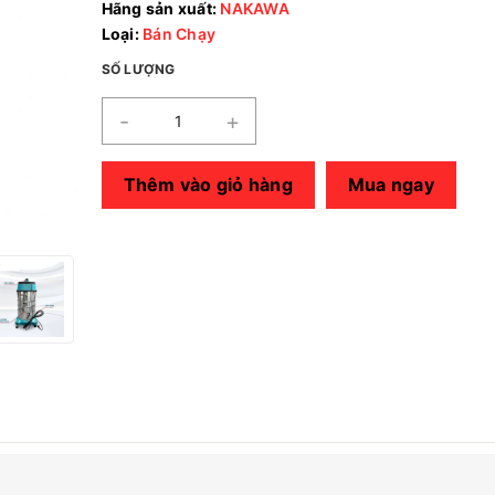
Hãng sản xuất:
NAKAWA
Loại:
Bán Chạy
SỐ LƯỢNG
-
+
Thêm vào giỏ hàng
Mua ngay