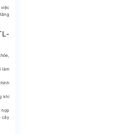
 việc
 tăng
TL-
khỏe,
i làm
chính
g khí
ù hợp
o cây