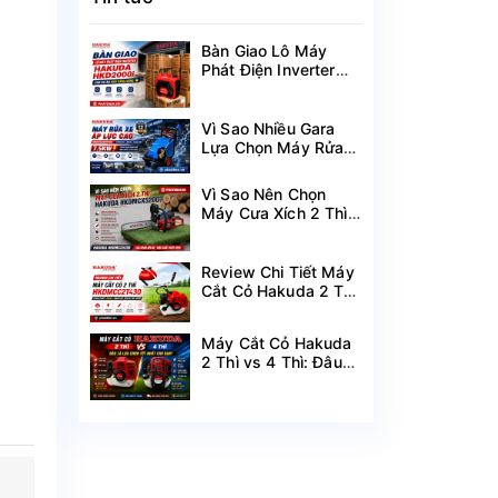
Bàn Giao Lô Máy
Phát Điện Inverter
Hakuda HKD2000i
Cho Dự Án Mùa
Nắng Nóng
Vì Sao Nhiều Gara
Lựa Chọn Máy Rửa
Xe Hakuda 7.5KW
MRXCAHKD7500?
Vì Sao Nên Chọn
Máy Cưa Xích 2 Thì
Hakuda
HKDMCX5200?
Review Chi Tiết Máy
Cắt Cỏ Hakuda 2 Thì
HKDMCC2T430
Công Suất 1.25KW
Máy Cắt Cỏ Hakuda
2 Thì vs 4 Thì: Đâu
Là Lựa Chọn Tốt
Nhất Cho Bạn?