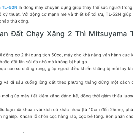
a TL-52N
là dòng máy chuyên dụng giúp thay thế sức người trong
 kỹ thuật. Với động cơ mạnh mẽ và thiết kế tối ưu, TL-52N giúp
pháp thủ công.
an Đất Chạy Xăng 2 Thì Mitsuyama 
i động cơ 2 thì dung tích 50cc, máy cho khả năng vận hành cực 
hoặc đất lẫn sỏi đá nhỏ mà không bị hụt ga.
c cao su chống rung, giúp người điều khiển không bị mỏi tay kh
g và đi sâu xuống lòng đất theo phương thẳng đứng một cách 
ệ mới giúp máy tiết kiệm xăng đáng kể, đồng thời giảm thiểu lượn
iều loại mũi khoan với kích cỡ khác nhau (từ 10cm đến 25cm), ph
m nghiệp. Khoan lỗ chôn cọc hàng rào, cọc bê tông. Bón phân ch