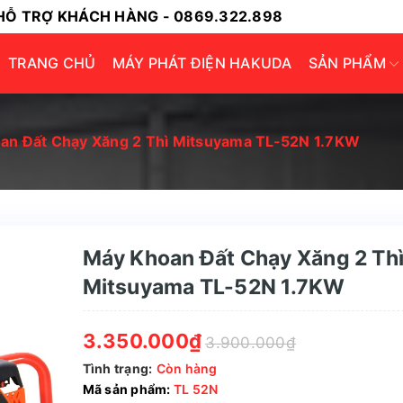
HỖ TRỢ KHÁCH HÀNG - 0869.322.898
TRANG CHỦ
MÁY PHÁT ĐIỆN HAKUDA
SẢN PHẨM
an Đất Chạy Xăng 2 Thì Mitsuyama TL-52N 1.7KW
Máy Khoan Đất Chạy Xăng 2 Th
Mitsuyama TL-52N 1.7KW
3.350.000₫
3.900.000₫
Tình trạng:
Còn hàng
Mã sản phẩm:
TL 52N