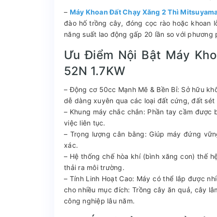
–
Máy Khoan Đất Chạy Xăng 2 Thì Mitsuyam
đào hố trồng cây, đóng cọc rào hoặc khoan lỗ
năng suất lao động gấp 20 lần so với phương 
Ưu Điểm Nội Bật Máy Kho
52N 1.7KW
– Động cơ 50cc Mạnh Mẽ & Bền Bỉ: Sở hữu khố
dễ dàng xuyên qua các loại đất cứng, đất sét 
– Khung máy chắc chắn: Phần tay cầm được bọ
việc liên tục.
– Trọng lượng cân bằng: Giúp máy đứng vữn
xác.
– Hệ thống chế hòa khí (bình xăng con) thế h
thải ra môi trường.
– Tính Linh Hoạt Cao: Máy có thể lắp được nh
cho nhiều mục đích: Trồng cây ăn quả, cây lâ
công nghiệp lâu năm.