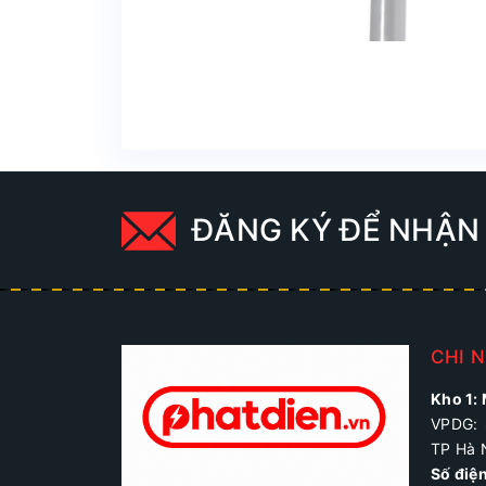
ĐĂNG KÝ ĐỂ NHẬN 
CHI 
Kho 1:
VPDG: 
TP Hà 
Số điệ