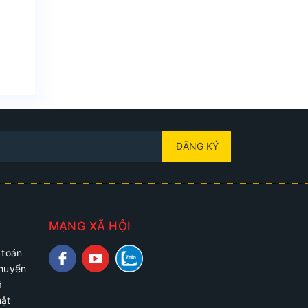
ĐĂNG KÝ
MẠNG XÃ HỘI
 toán
chuyển
ả
mật