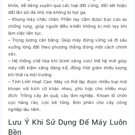
khỏe, dễ dàng xuyên qua các loại đất cứng, đất sét hoặc
đất lẫn sỏi đá nhỏ mà không bị hụt ga.
– Khung máy chắc chắn: Phần tay cầm được bọc cao su
chống rung, giúp người điều khiển không bị mỏi tay khi
làm việc liên tục.
– Trọng lượng cân bằng: Giúp máy đứng vững và đi sâu
xuống lòng đất theo phương thẳng đứng một cách chính
xác.
– Hệ thống chế hòa khí (bình xăng con) thế hệ mới giúp
máy tiết kiệm xăng đáng kể, đồng thời giảm thiểu lượng
khí thải ra môi trường.
– Tính Linh Hoạt Cao: Máy có thể lắp được nhiều loại mũi
khoan với kích cỡ khác nhau, phù hợp cho nhiều mục
đích: Trồng cây ăn quả, cây lâm nghiệp. Khoan lỗ chôn
cọc hàng rào, cọc bê tông. Bón phân cho cây công
nghiệp lâu năm.
Lưu Ý Khi Sử Dụng Để Máy Luôn
Bền