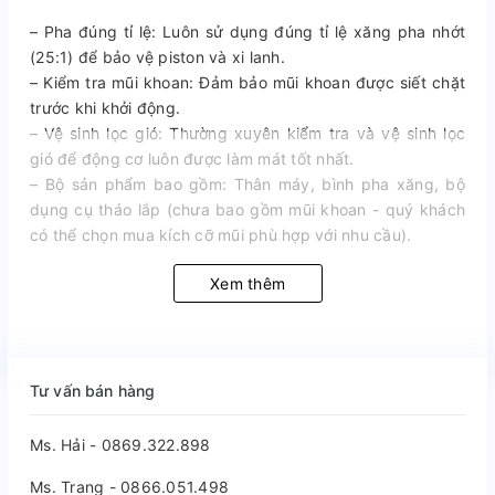
– Pha đúng tỉ lệ: Luôn sử dụng đúng tỉ lệ xăng pha nhớt
(25:1) để bảo vệ piston và xi lanh.
– Kiểm tra mũi khoan: Đảm bảo mũi khoan được siết chặt
trước khi khởi động.
– Vệ sinh lọc gió: Thường xuyên kiểm tra và vệ sinh lọc
gió để động cơ luôn được làm mát tốt nhất.
– Bộ sản phẩm bao gồm: Thân máy, bình pha xăng, bộ
dụng cụ tháo lắp (chưa bao gồm mũi khoan - quý khách
có thể chọn mua kích cỡ mũi phù hợp với nhu cầu).
Xem thêm
Tư vấn bán hàng
Ms. Hải - 0869.322.898
Ms. Trang - 0866.051.498