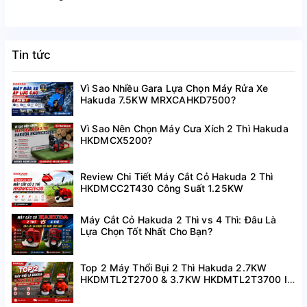
Tin tức
Vì Sao Nhiều Gara Lựa Chọn Máy Rửa Xe
Hakuda 7.5KW MRXCAHKD7500?
Vì Sao Nên Chọn Máy Cưa Xích 2 Thì Hakuda
HKDMCX5200?
Review Chi Tiết Máy Cắt Cỏ Hakuda 2 Thì
HKDMCC2T430 Công Suất 1.25KW
Máy Cắt Cỏ Hakuda 2 Thì vs 4 Thì: Đâu Là
Lựa Chọn Tốt Nhất Cho Bạn?
Top 2 Máy Thổi Bụi 2 Thì Hakuda 2.7KW
HKDMTL2T2700 & 3.7KW HKDMTL2T3700 I
Hàng Mới Về Giá Tốt