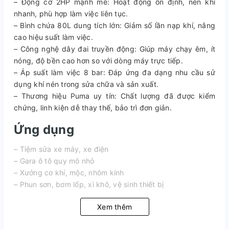
– Động cơ 2HP mạnh mẽ: Hoạt động ổn định, nén khí
nhanh, phù hợp làm việc liên tục.
– Bình chứa 80L dung tích lớn: Giảm số lần nạp khí, nâng
cao hiệu suất làm việc.
– Công nghệ dây đai truyền động: Giúp máy chạy êm, ít
nóng, độ bền cao hơn so với dòng máy trực tiếp.
– Áp suất làm việc 8 bar: Đáp ứng đa dạng nhu cầu sử
dụng khí nén trong sửa chữa và sản xuất.
– Thương hiệu Puma uy tín: Chất lượng đã được kiểm
chứng, linh kiện dễ thay thế, bảo trì đơn giản.
Ứng dụng
– Tiệm sửa xe máy, xe điện
– Gara ô tô quy mô nhỏ
– Xưởng cơ khí, mộc, nhôm kính
– Phun sơn, bơm lốp, xì khô, vệ sinh thiết bị
Xem thêm