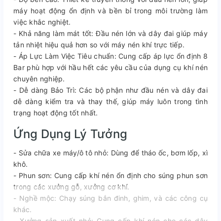
máy hoạt động ổn định và bền bỉ trong môi trường làm
việc khắc nghiệt.
- Khả năng làm mát tốt: Đầu nén lớn và dây đai giúp máy
tản nhiệt hiệu quả hơn so với máy nén khí trực tiếp.
- Áp Lực Làm Việc Tiêu chuẩn: Cung cấp áp lực ổn định 8
Bar phù hợp với hầu hết các yêu cầu của dụng cụ khí nén
chuyên nghiệp.
- Dễ dàng Bảo Trì: Các bộ phận như đầu nén và dây đai
dễ dàng kiểm tra và thay thế, giúp máy luôn trong tình
trạng hoạt động tốt nhất.
Ứng Dụng Lý Tưởng
- Sửa chữa xe máy/ô tô nhỏ: Dùng để tháo ốc, bơm lốp, xì
khô.
- Phun sơn: Cung cấp khí nén ổn định cho súng phun sơn
trong các xưởng gỗ, xưởng cơ khí.
- Nghề mộc: Chạy súng bắn đinh, ghim, và các công cụ
khác.
- Xưởng sản xuất nhỏ: Cung cấp khí nén cho các dây