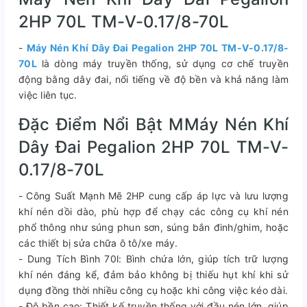
2HP 70L TM-V-0.17/8-70L
-
Máy Nén Khí Dây Đai Pegalion 2HP 70L TM-V-0.17/8-
70L
là dòng máy truyền thống, sử dụng cơ chế truyền
động bằng dây đai, nổi tiếng về độ bền và khả năng làm
việc liên tục.
Đặc Điểm Nổi Bật MMáy Nén Khí
Dây Đai Pegalion 2HP 70L TM-V-
0.17/8-70L
- Công Suất Mạnh Mẽ 2HP cung cấp áp lực và lưu lượng
khí nén dồi dào, phù hợp để chạy các công cụ khí nén
phổ thông như súng phun sơn, súng bắn đinh/ghim, hoặc
các thiết bị sửa chữa ô tô/xe máy.
- Dung Tích Bình 70l: Bình chứa lớn, giúp tích trữ lượng
khí nén đáng kể, đảm bảo không bị thiếu hụt khí khi sử
dụng đồng thời nhiều công cụ hoặc khi công việc kéo dài.
- Độ bền cao: Thiết kế truyền thống với đầu nén lớn, giúp