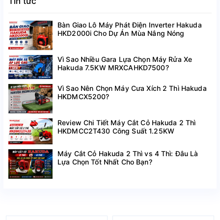
Tin tức
Bàn Giao Lô Máy Phát Điện Inverter Hakuda
HKD2000i Cho Dự Án Mùa Nắng Nóng
Vì Sao Nhiều Gara Lựa Chọn Máy Rửa Xe
Hakuda 7.5KW MRXCAHKD7500?
Vì Sao Nên Chọn Máy Cưa Xích 2 Thì Hakuda
HKDMCX5200?
Review Chi Tiết Máy Cắt Cỏ Hakuda 2 Thì
HKDMCC2T430 Công Suất 1.25KW
Máy Cắt Cỏ Hakuda 2 Thì vs 4 Thì: Đâu Là
Lựa Chọn Tốt Nhất Cho Bạn?