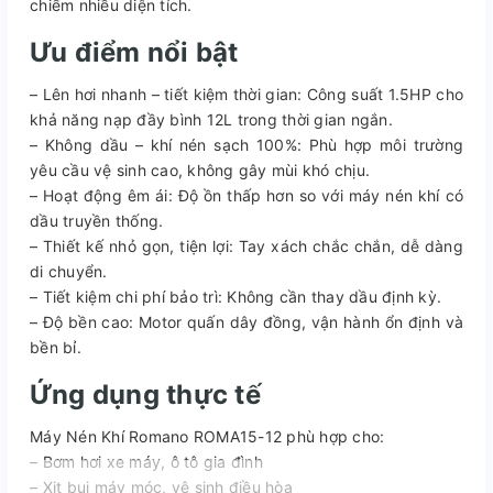
chiếm nhiều diện tích.
Ưu điểm nổi bật
– Lên hơi nhanh – tiết kiệm thời gian: Công suất 1.5HP cho
khả năng nạp đầy bình 12L trong thời gian ngắn.
– Không dầu – khí nén sạch 100%: Phù hợp môi trường
yêu cầu vệ sinh cao, không gây mùi khó chịu.
– Hoạt động êm ái: Độ ồn thấp hơn so với máy nén khí có
dầu truyền thống.
– Thiết kế nhỏ gọn, tiện lợi: Tay xách chắc chắn, dễ dàng
di chuyển.
– Tiết kiệm chi phí bảo trì: Không cần thay dầu định kỳ.
– Độ bền cao: Motor quấn dây đồng, vận hành ổn định và
bền bỉ.
Ứng dụng thực tế
Máy Nén Khí Romano ROMA15-12 phù hợp cho:
– Bơm hơi xe máy, ô tô gia đình
– Xịt bụi máy móc, vệ sinh điều hòa