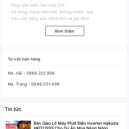
– Phun sơn mini, làm mộc DIY
– Sử dụng trong tiệm nail, phòng khám, spa
– Các cửa hàng sửa chữa nhỏ và gia đình
Xem thêm
Tư vấn bán hàng
Ms. Hải - 0869.322.898
Ms. Trang - 0866.051.498
Tin tức
Bàn Giao Lô Máy Phát Điện Inverter Hakuda
HKD2000i Cho Dự Án Mùa Nắng Nóng