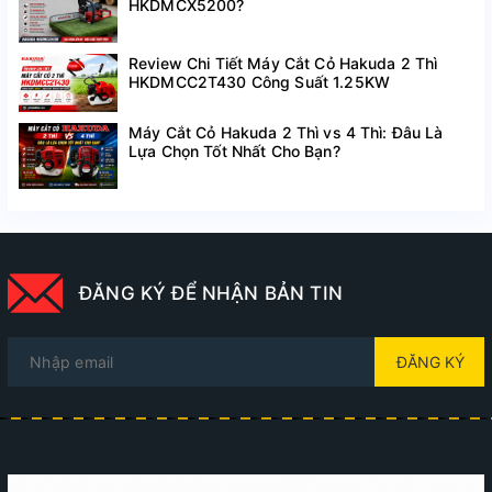
HKDMCX5200?
Review Chi Tiết Máy Cắt Cỏ Hakuda 2 Thì
HKDMCC2T430 Công Suất 1.25KW
Máy Cắt Cỏ Hakuda 2 Thì vs 4 Thì: Đâu Là
Lựa Chọn Tốt Nhất Cho Bạn?
ĐĂNG KÝ ĐỂ NHẬN BẢN TIN
ĐĂNG KÝ