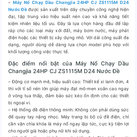
–
Máy Nổ Chạy Dầu Changjia 24HP CJ ZS1115M D24
Nước Đề
được sản xuất trên dây chuyền công nghệ hiện
đại, tập trung vào hiệu suất nén cao và khả năng tiết
kiệm nhiên liệu tối ưu. Đây là lựa chọn hàng đầu để lắp
ráp cho các loại máy xới đất, máy bơm nước, máy phát
điện hoặc các thiết bị xây dựng nhỏ. Với dải công suất đa
dạng, người dùng dễ dàng lựa chọn model phù hợp với
khối lượng công việc thực tế.
Đặc điểm nổi bật của Máy Nổ Chạy Dầu
Changjia 24HP CJ ZS1115M D24 Nước Đề
– Động cơ mạnh mẽ, hiệu suất cao: Thiết kế xi lanh đơn, 4
thì với tỉ số nén lớn giúp máy đạt mô-men xoắn cao ngay
ở vòng tua thấp, đảm bảo sức kéo ổn định cho các thiết
bị ngoại vi.
– Hệ thống đề điện thông minh: Không còn phải dùng sức
để quay tay nặng nhọc. Máy trang bị bộ củ đề điện, chỉ
cần vặn chìa khóa là máy nổ ngay lập tức, cực kỳ tiện lợi
cho người già hoặc phụ nữ khi sử dụng.