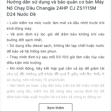
Hướng dẫn sử dụng và bảo quản cơ bản Máy
Nổ Chạy Dầu Changjia 24HP CJ ZS1115M
D24 Nước Đề
– Luôn kiểm tra mức nước làm mát và dầu nhớt trước khi
khởi động máy.
– Vệ sinh định kỳ lọc gió để đảm bảo không khí vào
buồng đốt sạch nhất.
– Sử dụng dầu diesel sạch, không lẫn tạp chất hoặc nước
để bảo vệ hệ thống kim phun.
– Thay nhớt định kỳ sau mỗi 50-100 giờ làm việc tùy vào
điều kiện môi trường.
– Khi khởi động, hãy kết hợp gạt cần xả áp để giảm tải
cho củ đề; không giữ khóa đề quá 5 giây mỗi lần. Nếu ít
sử dụng, nên nổ máy 15 phút/tuần
– Vận hành an toàn: Lắp đặt máy trên bệ đỡ chắc chắn để
giảm rung lắc; kiểm tra độ căng dây curoa định kỳ để
đảm bảo hiệu suất truyền tải và bảo vệ vòng bi động cơ
Xem thêm