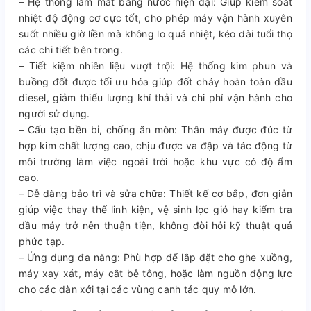
– Hệ thống làm mát bằng nước hiện đại: Giúp kiểm soát
nhiệt độ động cơ cực tốt, cho phép máy vận hành xuyên
suốt nhiều giờ liền mà không lo quá nhiệt, kéo dài tuổi thọ
các chi tiết bên trong.
– Tiết kiệm nhiên liệu vượt trội: Hệ thống kim phun và
buồng đốt được tối ưu hóa giúp đốt cháy hoàn toàn dầu
diesel, giảm thiểu lượng khí thải và chi phí vận hành cho
người sử dụng.
– Cấu tạo bền bỉ, chống ăn mòn: Thân máy được đúc từ
hợp kim chất lượng cao, chịu được va đập và tác động từ
môi trường làm việc ngoài trời hoặc khu vực có độ ẩm
cao.
– Dễ dàng bảo trì và sửa chữa: Thiết kế cơ bắp, đơn giản
giúp việc thay thế linh kiện, vệ sinh lọc gió hay kiểm tra
dầu máy trở nên thuận tiện, không đòi hỏi kỹ thuật quá
phức tạp.
– Ứng dụng đa năng: Phù hợp để lắp đặt cho ghe xuồng,
máy xay xát, máy cắt bê tông, hoặc làm nguồn động lực
cho các dàn xới tại các vùng canh tác quy mô lớn.