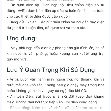
– Ổn định điện áp: Tích hợp bộ Điều chỉnh điện áp tự
động (AVR), đảm bảo điện áp đầu ra luôn ổn định, an toàn
cho các thiết bị điện được cấp nguồn.
– Bảng điều khiển: Các nút điều chỉnh và nơi gắn dây điện
được bố trí thuận tiện, dễ quan sát và thao tác.
Ứng dụng:
– Máy phù hợp cấp điện dự phòng cho gia đình lớn, cơ sở
kinh doanh, văn phòng, hoặc xưởng sản xuất/trang trại
quy mô vừa.
Lưu Ý Quan Trọng Khi Sử Dụng
– Vị trí: Luôn vận hành máy ngoài trời, nơi thoáng khí và
dưới mái che khô ráo. Không bao giờ chạy máy trong nhà
hoặc không gian kín vì nguy cơ ngộ độc khí CO.
– An toàn điện: Bắt buộc phải nối đất (tiếp địa) khung
máy. Không đấu nối trực tiếp vào lưới điện công cộng.
– Bảo dưỡng: Kiểm tra và châm dầu bôi trơn trước khi