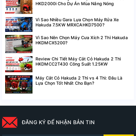
HKD2000i Cho Dự Án Mùa Nắng Nóng
Vì Sao Nhiều Gara Lựa Chọn Máy Rửa Xe
Hakuda 7.5KW MRXCAHKD7500?
Vì Sao Nên Chọn Máy Cưa Xích 2 Thì Hakuda
HKDMCX5200?
Review Chi Tiết Máy Cắt Cỏ Hakuda 2 Thì
HKDMCC2T430 Công Suất 1.25KW
Máy Cắt Cỏ Hakuda 2 Thì vs 4 Thì: Đâu Là
Lựa Chọn Tốt Nhất Cho Bạn?
ĐĂNG KÝ ĐỂ NHẬN BẢN TIN