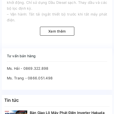
khởi động. Chỉ sử dụng Dầu Diesel sạch. Thay dầu và các
bộ lọc định kỳ.
– Vận hành: Tắt tải (ngắt thiết bị) trước khi tắt máy phát
điện.
Xem thêm
Tư vấn bán hàng
Ms. Hải - 0869.322.898
Ms. Trang - 0866.051.498
Tin tức
Bàn Giao Lô Máy Phát Điện Inverter Hakuda