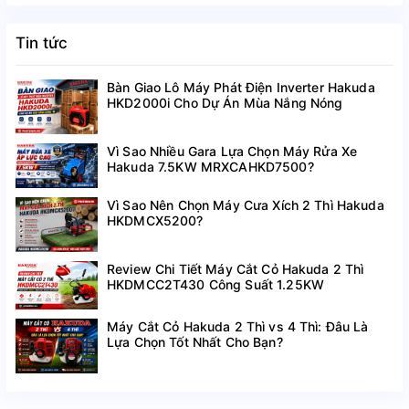
Tin tức
Bàn Giao Lô Máy Phát Điện Inverter Hakuda
HKD2000i Cho Dự Án Mùa Nắng Nóng
Vì Sao Nhiều Gara Lựa Chọn Máy Rửa Xe
Hakuda 7.5KW MRXCAHKD7500?
Vì Sao Nên Chọn Máy Cưa Xích 2 Thì Hakuda
HKDMCX5200?
Review Chi Tiết Máy Cắt Cỏ Hakuda 2 Thì
HKDMCC2T430 Công Suất 1.25KW
Máy Cắt Cỏ Hakuda 2 Thì vs 4 Thì: Đâu Là
Lựa Chọn Tốt Nhất Cho Bạn?