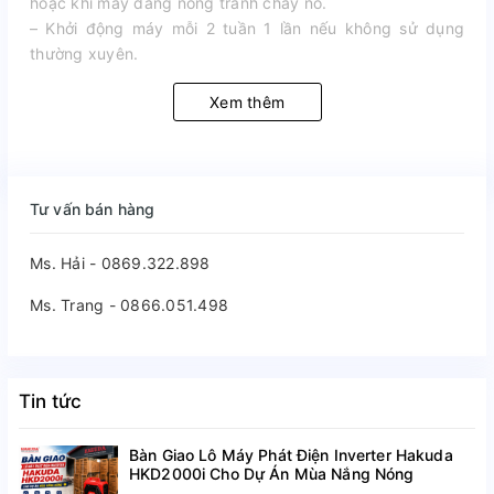
hoặc khi máy đang nóng tránh cháy nổ.
– Khởi động máy mỗi 2 tuần 1 lần nếu không sử dụng
thường xuyên.
Xem thêm
Tư vấn bán hàng
Ms. Hải - 0869.322.898
Ms. Trang - 0866.051.498
Tin tức
Bàn Giao Lô Máy Phát Điện Inverter Hakuda
HKD2000i Cho Dự Án Mùa Nắng Nóng