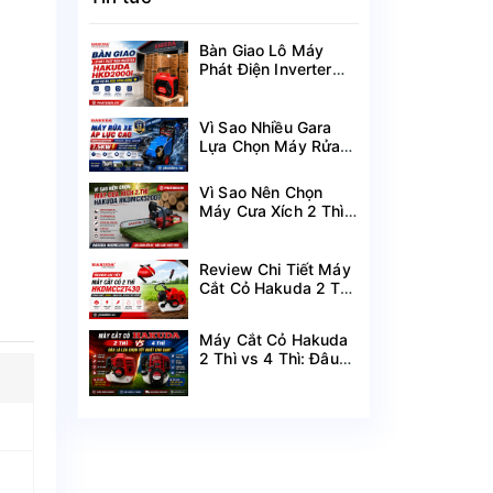
Bàn Giao Lô Máy
Phát Điện Inverter
Hakuda HKD2000i
Cho Dự Án Mùa
Nắng Nóng
Vì Sao Nhiều Gara
Lựa Chọn Máy Rửa
Xe Hakuda 7.5KW
MRXCAHKD7500?
Vì Sao Nên Chọn
Máy Cưa Xích 2 Thì
Hakuda
HKDMCX5200?
Review Chi Tiết Máy
Cắt Cỏ Hakuda 2 Thì
HKDMCC2T430
Công Suất 1.25KW
Máy Cắt Cỏ Hakuda
2 Thì vs 4 Thì: Đâu
Là Lựa Chọn Tốt
Nhất Cho Bạn?