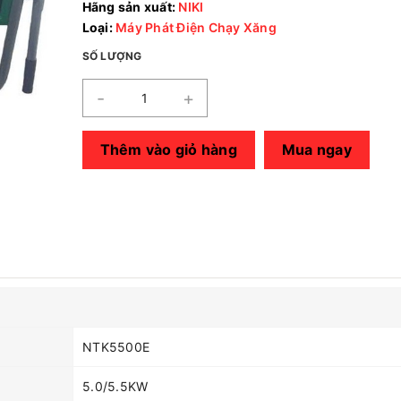
Hãng sản xuất:
NIKI
Loại:
Máy Phát Điện Chạy Xăng
SỐ LƯỢNG
-
+
Thêm vào giỏ hàng
Mua ngay
NTK5500E
5.0/5.5KW