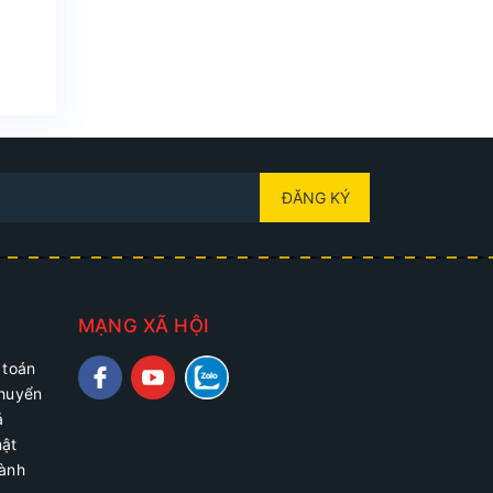
ĐĂNG KÝ
MẠNG XÃ HỘI
 toán
chuyển
ả
mật
hành