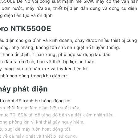
K5500E Đề Nổ với công suất mạnh mẽ 5KW, máy có thể vận hàn
áy bơm nước, máy rửa xe, thiết bị điện dân dụng và công cụ điệ
 điện liên tục và ổn định.
ipro NTK5500E
 điện cho gia đình và kinh doanh, chạy được nhiều thiết bị cùng 
hóng, nhẹ nhàng, không tốn sức như giật nổ truyền thống.
ận hành ổn định, ít hao xăng, phù hợp sử dụng lâu dài.
 đầu ra ổn định, bảo vệ thiết bị điện an toàn.
 cứng cáp, có bánh xe và tay kéo tiện lợi.
, phù hợp dùng trong khu dân cư.
máy phát điện
đủ nhớt để tránh hư hỏng động cơ.
ém chất lượng làm giảm hiệu suất máy.
ức 70–80% tải để tăng độ bền và tiết kiệm nhiên liệu.
ong phòng kín vì khí thải gây nguy hiểm.
ó, bugi để máy luôn hoạt động tốt.
ảo vệ cả máy phát và thiết bị sử dụng.