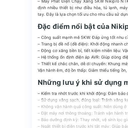
– Máy Phát Điện Chạy Xăng 5KW Nikipro NT
định nhiều thiết bị như điều hòa, tủ lạnh, m
tay. Đây là lựa chọn tối ưu cho nhu cầu sử dụng
Đặc điểm nổi bật của Nik
– Công suất mạnh mẽ 5KW: Đáp ứng tốt nhu cầu
– Trang bị đề nổ (đề điện): Khởi động nhanh c
– Động cơ xăng bền bỉ, tiết kiệm nhiên liệu: V
– Hệ thống ổn định điện áp AVR: Giúp dòng điện
– Thiết kế chắc chắn, dễ di chuyển: Khung máy
Vận hành êm, độ ồn thấp: Giảm thiểu tiếng ồn
Những lưu ý khi sử dụng 
– Kiểm tra nhớt trước khi khởi động: Đảm bảo 
– Sử dụng xăng sạch, đúng loại: Tránh xăng k
– Không vận hành quá công suất: Nên dùng ở m
– Đặt máy nơi thông thoáng: Tránh vận hành tr
– Bảo dưỡng định kỳ: Thay nhớt, vệ sinh lọc gi
– Ngắt thiết bị điện trước khi tắt máy: Giúp b