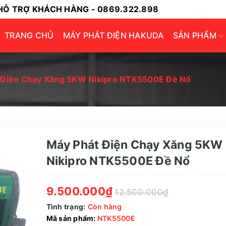
HỖ TRỢ KHÁCH HÀNG - 0869.322.898
TRANG CHỦ
MÁY PHÁT ĐIỆN HAKUDA
SẢN PHẨM
 Điện Chạy Xăng 5KW Nikipro NTK5500E Đề Nổ
Máy Phát Điện Chạy Xăng 5KW
Nikipro NTK5500E Đề Nổ
9.500.000₫
12.500.000₫
Tình trạng:
Còn hàng
Mã sản phẩm:
NTK5500E