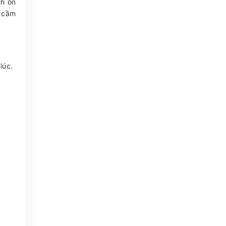
h ổn
n cầm
lúc.