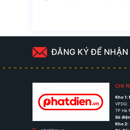
ĐĂNG KÝ ĐỂ NHẬN 
CHI 
Kho 1:
VPDG: 
TP Hà 
Số điệ
Kho 2: