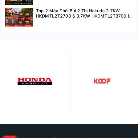
Top 2 Máy Thổi Bụi 2 Thì Hakuda 2.7KW
HKDMTL2T2700 & 3.7KW HKDMTL2T3700 I
Hàng Mới Về Giá Tốt