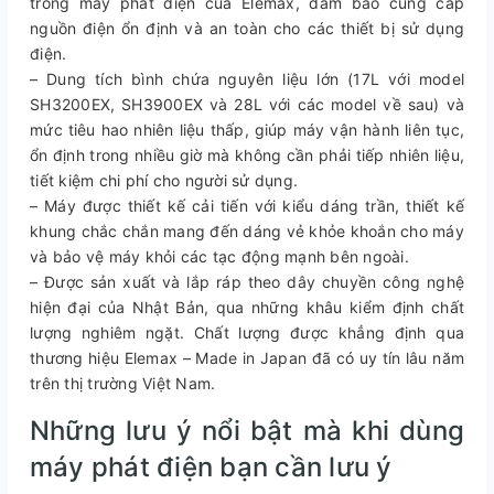
trong máy phát điện của Elemax, đảm bảo cung cấp
nguồn điện ổn định và an toàn cho các thiết bị sử dụng
điện.
– Dung tích bình chứa nguyên liệu lớn (17L với model
SH3200EX, SH3900EX và 28L với các model về sau) và
mức tiêu hao nhiên liệu thấp, giúp máy vận hành liên tục,
ổn định trong nhiều giờ mà không cần phải tiếp nhiên liệu,
tiết kiệm chi phí cho người sử dụng.
– Máy được thiết kế cải tiến với kiểu dáng trần, thiết kế
khung chắc chắn mang đến dáng vẻ khỏe khoắn cho máy
và bảo vệ máy khỏi các tạc động mạnh bên ngoài.
– Được sản xuất và lắp ráp theo dây chuyền công nghệ
hiện đại của Nhật Bản, qua những khâu kiểm định chất
lượng nghiêm ngặt. Chất lượng được khẳng định qua
thương hiệu Elemax – Made in Japan đã có uy tín lâu năm
trên thị trường Việt Nam.
Những lưu ý nổi bật mà khi dùng
máy phát điện bạn cần lưu ý