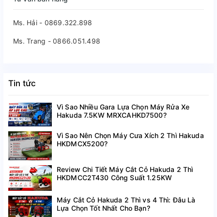
Ms. Hải - 0869.322.898
Ms. Trang - 0866.051.498
Tin tức
Vì Sao Nhiều Gara Lựa Chọn Máy Rửa Xe
Hakuda 7.5KW MRXCAHKD7500?
Vì Sao Nên Chọn Máy Cưa Xích 2 Thì Hakuda
HKDMCX5200?
Review Chi Tiết Máy Cắt Cỏ Hakuda 2 Thì
HKDMCC2T430 Công Suất 1.25KW
Máy Cắt Cỏ Hakuda 2 Thì vs 4 Thì: Đâu Là
Lựa Chọn Tốt Nhất Cho Bạn?