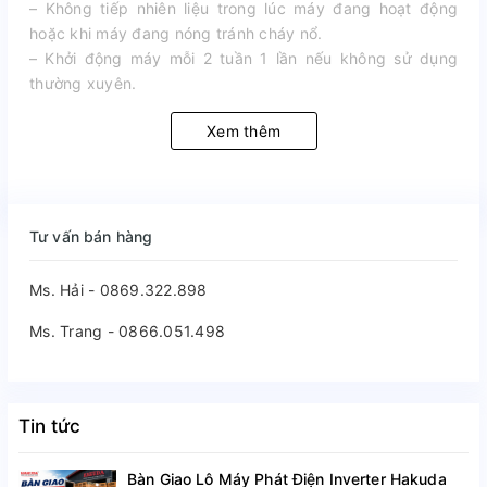
– Không tiếp nhiên liệu trong lúc máy đang hoạt động
hoặc khi máy đang nóng tránh cháy nổ.
– Khởi động máy mỗi 2 tuần 1 lần nếu không sử dụng
thường xuyên.
Xem thêm
Tư vấn bán hàng
Ms. Hải - 0869.322.898
Ms. Trang - 0866.051.498
Tin tức
Bàn Giao Lô Máy Phát Điện Inverter Hakuda