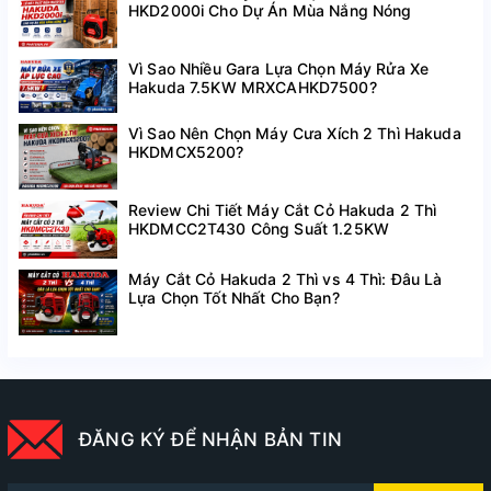
HKD2000i Cho Dự Án Mùa Nắng Nóng
Vì Sao Nhiều Gara Lựa Chọn Máy Rửa Xe
Hakuda 7.5KW MRXCAHKD7500?
Vì Sao Nên Chọn Máy Cưa Xích 2 Thì Hakuda
HKDMCX5200?
Review Chi Tiết Máy Cắt Cỏ Hakuda 2 Thì
HKDMCC2T430 Công Suất 1.25KW
Máy Cắt Cỏ Hakuda 2 Thì vs 4 Thì: Đâu Là
Lựa Chọn Tốt Nhất Cho Bạn?
ĐĂNG KÝ ĐỂ NHẬN BẢN TIN