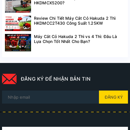
HKDMCX5200?
Review Chi Tiết Máy Cắt Cỏ Hakuda 2 Thì
HKDMCC2T430 Công Suất 1.25KW
Máy Cắt Cỏ Hakuda 2 Thì vs 4 Thì: Đâu Là
Lựa Chọn Tốt Nhất Cho Bạn?
ĐĂNG KÝ ĐỂ NHẬN BẢN TIN
ĐĂNG KÝ