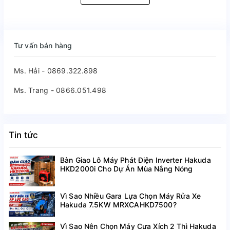
Tư vấn bán hàng
Ms. Hải - 0869.322.898
Ms. Trang - 0866.051.498
Tin tức
Bàn Giao Lô Máy Phát Điện Inverter Hakuda
HKD2000i Cho Dự Án Mùa Nắng Nóng
Vì Sao Nhiều Gara Lựa Chọn Máy Rửa Xe
Hakuda 7.5KW MRXCAHKD7500?
Vì Sao Nên Chọn Máy Cưa Xích 2 Thì Hakuda