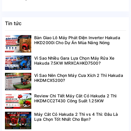
Tin tức
Bàn Giao Lô Máy Phát Điện Inverter Hakuda
HKD2000i Cho Dự Án Mùa Nắng Nóng
Vì Sao Nhiều Gara Lựa Chọn Máy Rửa Xe
Hakuda 7.5KW MRXCAHKD7500?
Vì Sao Nên Chọn Máy Cưa Xích 2 Thì Hakuda
HKDMCX5200?
Review Chi Tiết Máy Cắt Cỏ Hakuda 2 Thì
HKDMCC2T430 Công Suất 1.25KW
Máy Cắt Cỏ Hakuda 2 Thì vs 4 Thì: Đâu Là
Lựa Chọn Tốt Nhất Cho Bạn?