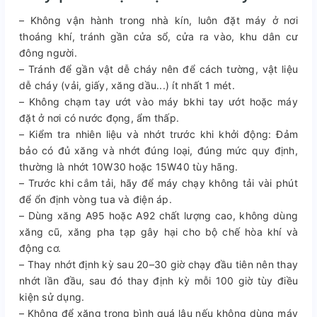
– Không vận hành trong nhà kín, luôn đặt máy ở nơi
thoáng khí, tránh gần cửa sổ, cửa ra vào, khu dân cư
đông người.
– Tránh để gần vật dễ cháy nên để cách tường, vật liệu
dễ cháy (vải, giấy, xăng dầu...) ít nhất 1 mét.
– Không chạm tay ướt vào máy bkhi tay ướt hoặc máy
đặt ở nơi có nước đọng, ẩm thấp.
– Kiểm tra nhiên liệu và nhớt trước khi khởi động: Đảm
bảo có đủ xăng và nhớt đúng loại, đúng mức quy định,
thường là nhớt 10W30 hoặc 15W40 tùy hãng.
– Trước khi cắm tải, hãy để máy chạy không tải vài phút
để ổn định vòng tua và điện áp.
– Dùng xăng A95 hoặc A92 chất lượng cao, không dùng
xăng cũ, xăng pha tạp gây hại cho bộ chế hòa khí và
động cơ.
– Thay nhớt định kỳ sau 20–30 giờ chạy đầu tiên nên thay
nhớt lần đầu, sau đó thay định kỳ mỗi 100 giờ tùy điều
kiện sử dụng.
– Không để xăng trong bình quá lâu nếu không dùng máy