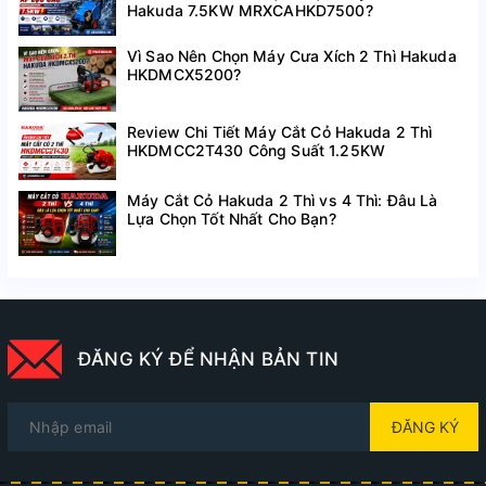
Hakuda 7.5KW MRXCAHKD7500?
Vì Sao Nên Chọn Máy Cưa Xích 2 Thì Hakuda
HKDMCX5200?
Review Chi Tiết Máy Cắt Cỏ Hakuda 2 Thì
HKDMCC2T430 Công Suất 1.25KW
Máy Cắt Cỏ Hakuda 2 Thì vs 4 Thì: Đâu Là
Lựa Chọn Tốt Nhất Cho Bạn?
ĐĂNG KÝ ĐỂ NHẬN BẢN TIN
ĐĂNG KÝ