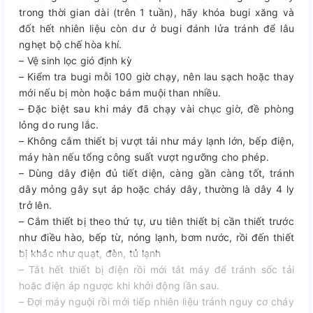
trong thời gian dài (trên 1 tuần), hãy khóa bugi xăng và
đốt hết nhiên liệu còn dư ở bugi đánh lửa tránh để lâu
nghẹt bộ chế hòa khí.
– Vệ sinh lọc gió định kỳ
– Kiểm tra bugi mỗi 100 giờ chạy, nên lau sạch hoặc thay
mới nếu bị mòn hoặc bám muội than nhiều.
– Đặc biệt sau khi máy đã chạy vài chục giờ, đề phòng
lỏng do rung lắc.
– Không cắm thiết bị vượt tải như máy lạnh lớn, bếp điện,
máy hàn nếu tổng công suất vượt ngưỡng cho phép.
– Dùng dây điện đủ tiết diện, càng gần càng tốt, tránh
dây mỏng gây sụt áp hoặc cháy dây, thường là dây 4 ly
trở lên.
– Cắm thiết bị theo thứ tự, ưu tiên thiết bị cần thiết trước
như điều hào, bếp từ, nóng lạnh, bơm nước, rồi đến thiết
bị khác như quạt, đèn, tủ lạnh
– Tắt hết thiết bị điện rồi mới tắt máy để tránh sốc tải
hoặc điện áp ngược khi khởi động lần sau.
– Đợi máy nguội rồi mới tiếp nhiên liệu tránh nguy cơ cháy