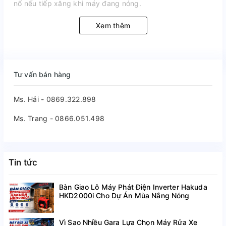
nổ nếu tiếp xăng khi máy đang nóng.
Xem thêm
Tư vấn bán hàng
Ms. Hải - 0869.322.898
Ms. Trang - 0866.051.498
Tin tức
Bàn Giao Lô Máy Phát Điện Inverter Hakuda
HKD2000i Cho Dự Án Mùa Nắng Nóng
Vì Sao Nhiều Gara Lựa Chọn Máy Rửa Xe