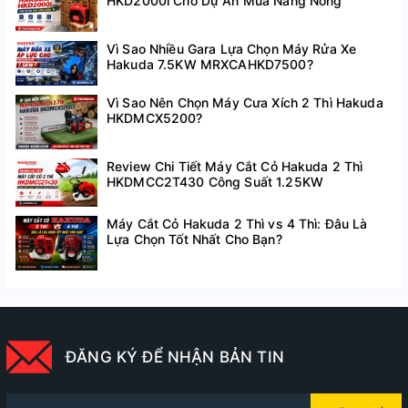
HKD2000i Cho Dự Án Mùa Nắng Nóng
Vì Sao Nhiều Gara Lựa Chọn Máy Rửa Xe
Hakuda 7.5KW MRXCAHKD7500?
Vì Sao Nên Chọn Máy Cưa Xích 2 Thì Hakuda
HKDMCX5200?
Review Chi Tiết Máy Cắt Cỏ Hakuda 2 Thì
HKDMCC2T430 Công Suất 1.25KW
Máy Cắt Cỏ Hakuda 2 Thì vs 4 Thì: Đâu Là
Lựa Chọn Tốt Nhất Cho Bạn?
ĐĂNG KÝ ĐỂ NHẬN BẢN TIN