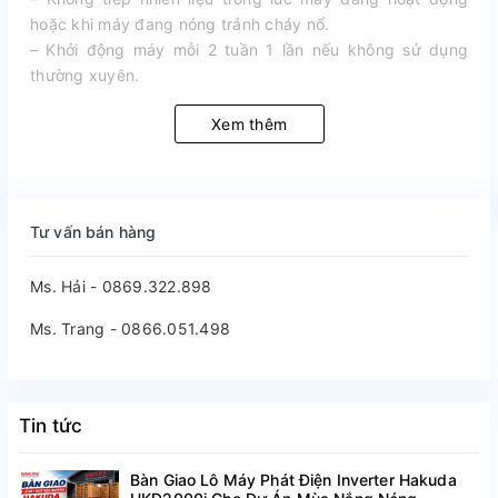
hoặc khi máy đang nóng tránh cháy nổ.
– Khởi động máy mỗi 2 tuần 1 lần nếu không sử dụng
thường xuyên.
Xem thêm
Tư vấn bán hàng
Ms. Hải - 0869.322.898
Ms. Trang - 0866.051.498
Tin tức
Bàn Giao Lô Máy Phát Điện Inverter Hakuda