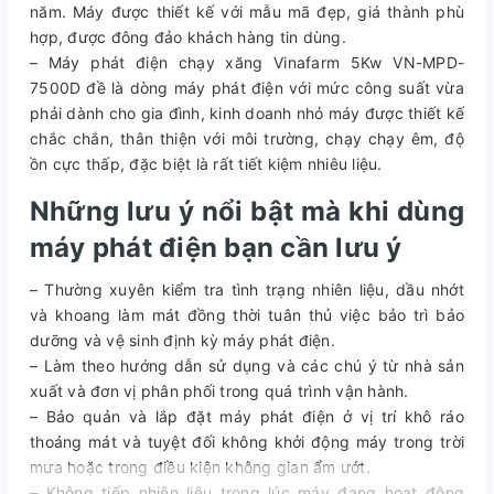
năm. Máy được thiết kế với mẫu mã đẹp, giá thành phù
hợp, được đông đảo khách hàng tin dùng.
– Máy phát điện chạy xăng Vinafarm 5Kw VN-MPD-
7500D đề là dòng máy phát điện với mức công suất vừa
phải dành cho gia đình, kinh doanh nhỏ máy được thiết kế
chắc chắn, thân thiện với môi trường, chạy chạy êm, độ
ồn cực thấp, đặc biệt là rất tiết kiệm nhiêu liệu.
Những lưu ý nổi bật mà khi dùng
máy phát điện bạn cần lưu ý
– Thường xuyên kiểm tra tình trạng nhiên liệu, dầu nhớt
và khoang làm mát đồng thời tuân thủ việc bảo trì bảo
dưỡng và vệ sinh định kỳ máy phát điện.
– Làm theo hướng dẫn sử dụng và các chú ý từ nhà sản
xuất và đơn vị phân phối trong quá trình vận hành.
– Bảo quản và lắp đặt máy phát điện ở vị trí khô ráo
thoáng mát và tuyệt đối không khởi động máy trong trời
mưa hoặc trong điều kiện không gian ẩm ướt.
– Không tiếp nhiên liệu trong lúc máy đang hoạt động