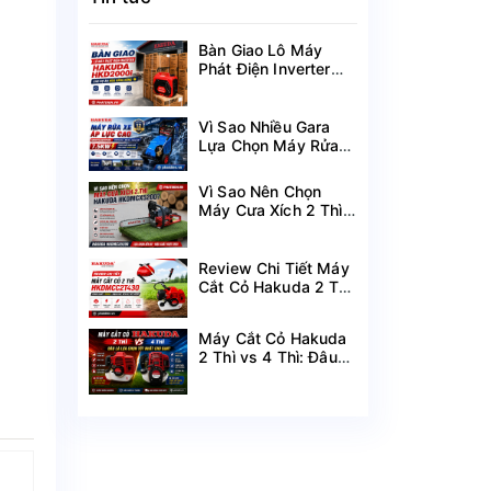
Bàn Giao Lô Máy
Phát Điện Inverter
Hakuda HKD2000i
Cho Dự Án Mùa
Nắng Nóng
Vì Sao Nhiều Gara
Lựa Chọn Máy Rửa
Xe Hakuda 7.5KW
MRXCAHKD7500?
Vì Sao Nên Chọn
Máy Cưa Xích 2 Thì
Hakuda
HKDMCX5200?
Review Chi Tiết Máy
Cắt Cỏ Hakuda 2 Thì
HKDMCC2T430
Công Suất 1.25KW
Máy Cắt Cỏ Hakuda
2 Thì vs 4 Thì: Đâu
Là Lựa Chọn Tốt
Nhất Cho Bạn?