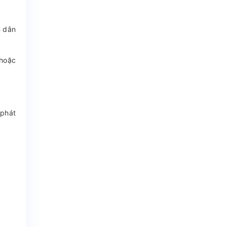
n dân
 hoặc
 phát