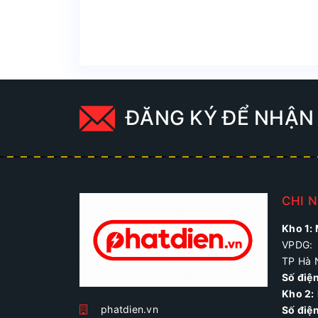
ĐĂNG KÝ ĐỂ NHẬN 
CHI 
Kho 1:
VPDG: 
TP Hà 
Số điệ
Kho 2:
phatdien.vn
Số điện