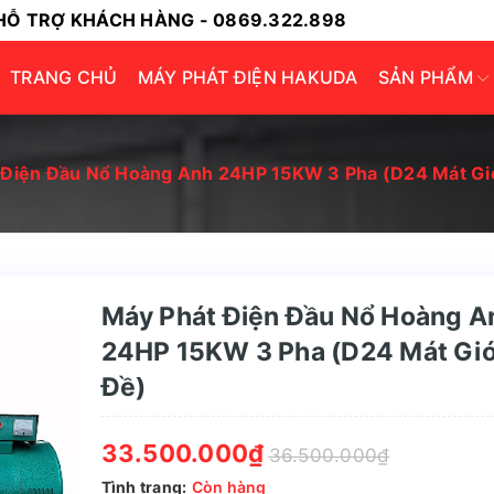
HỖ TRỢ KHÁCH HÀNG - 0869.322.898
TRANG CHỦ
MÁY PHÁT ĐIỆN HAKUDA
SẢN PHẨM
 Điện Đầu Nổ Hoàng Anh 24HP 15KW 3 Pha (D24 Mát Gi
Máy Phát Điện Đầu Nổ Hoàng A
24HP 15KW 3 Pha (D24 Mát Gió
Đề)
33.500.000₫
36.500.000₫
Tình trạng:
Còn hàng