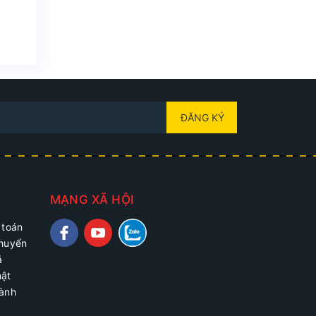
ĐĂNG KÝ
MẠNG XÃ HỘI
 toán
chuyển
ả
mật
hành