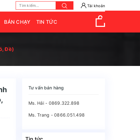
Tài khoản
BÁN CHẠY
TIN TỨC
ó, Đề)
Tư vấn bán hàng
nh
,
Ms. Hải - 0869.322.898
Ms. Trang - 0866.051.498
Tin tức