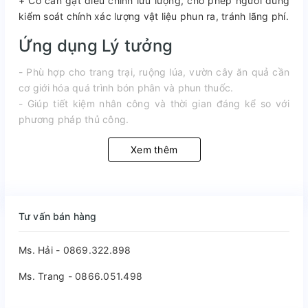
+ Có cần gạt điều chỉnh lưu lượng, cho phép người dùng
kiểm soát chính xác lượng vật liệu phun ra, tránh lãng phí.
Ứng dụng Lý tưởng
- Phù hợp cho trang trại, ruộng lúa, vườn cây ăn quả cần
cơ giới hóa quá trình bón phân và phun thuốc.
- Giúp tiết kiệm nhân công và thời gian đáng kể so với
phương pháp thủ công.
Xem thêm
Tư vấn bán hàng
Ms. Hải - 0869.322.898
Ms. Trang - 0866.051.498