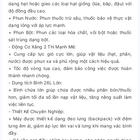
dạng hạt hoặc gieo các loại hạt giống (lúa, bắp, đậu) với
độ đồng đều cao.
+ Phun Nước: Phun thuốc trừ sâu, thuốc bảo vệ thực vật
dạng lỏng với áp lực mạnh.
+ Phun Bột: Phun các loại hóa chất, vôi bột hoặc thuốc
sát trùng dạng bột.
- Động Cơ Xăng 2 Thì Mạnh Mẽ:
+ Cung cấp lực gió cực lớn, giúp vật liệu (hạt, phân,
nước) được phun xa và phủ rộng một cách hiệu quả.
+ Tốc độ vòng tua cao, đảm bảo công việc được hoàn
thành nhanh chóng.
- Dung tích Bình 26L Lớn:
+ Bình chứa lớn giúp chứa được nhiều phân bón/thuốc
hơn, giảm tối đa số lần nạp vật liệu, tăng năng suất làm
việc liên tục.
- Thiết Kế Chuyên Nghiệp:
+ Máy được thiết kế dạng đeo lưng (backpack) với đệm
lưng êm ái, giảm áp lực lên vai và lưng khi mang vác bình
đầy.