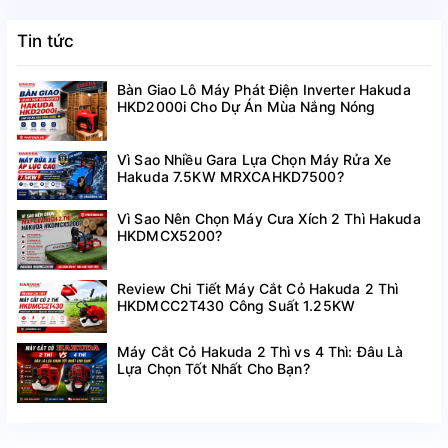
Tin tức
Bàn Giao Lô Máy Phát Điện Inverter Hakuda
HKD2000i Cho Dự Án Mùa Nắng Nóng
Vì Sao Nhiều Gara Lựa Chọn Máy Rửa Xe
Hakuda 7.5KW MRXCAHKD7500?
Vì Sao Nên Chọn Máy Cưa Xích 2 Thì Hakuda
HKDMCX5200?
Review Chi Tiết Máy Cắt Cỏ Hakuda 2 Thì
HKDMCC2T430 Công Suất 1.25KW
Máy Cắt Cỏ Hakuda 2 Thì vs 4 Thì: Đâu Là
Lựa Chọn Tốt Nhất Cho Bạn?