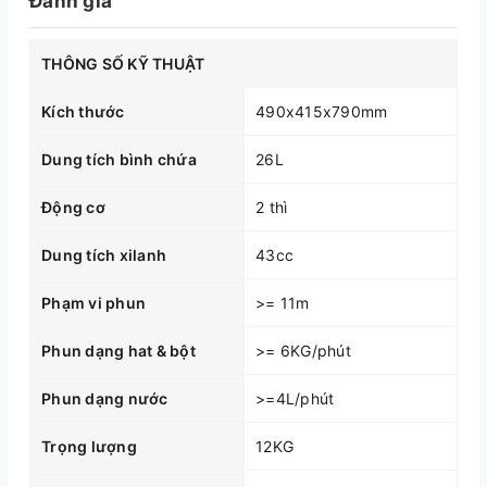
Đánh giá
THÔNG SỐ KỸ THUẬT
Kích thước
490x415x790mm
Dung tích bình chứa
26L
Động cơ
2 thì
Dung tích xilanh
43cc
Phạm vi phun
>= 11m
Phun dạng hat & bột
>= 6KG/phút
Phun dạng nước
>=4L/phút
Trọng lượng
12KG