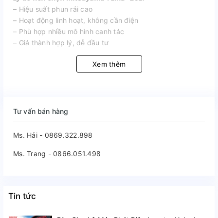
– Hiệu suất phun rải cao
– Hoạt động linh hoạt, không cần điện
– Phù hợp nhiều mô hình canh tác
– Giá thành hợp lý, dễ đầu tư
Xem thêm
Tư vấn bán hàng
Ms. Hải - 0869.322.898
Ms. Trang - 0866.051.498
Tin tức