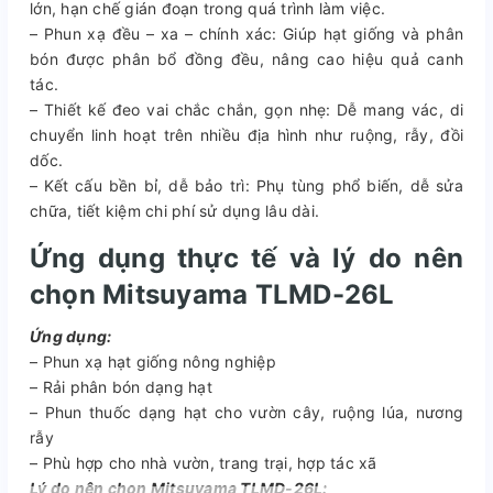
lớn, hạn chế gián đoạn trong quá trình làm việc.
– Phun xạ đều – xa – chính xác: Giúp hạt giống và phân
bón được phân bổ đồng đều, nâng cao hiệu quả canh
tác.
– Thiết kế đeo vai chắc chắn, gọn nhẹ: Dễ mang vác, di
chuyển linh hoạt trên nhiều địa hình như ruộng, rẫy, đồi
dốc.
– Kết cấu bền bỉ, dễ bảo trì: Phụ tùng phổ biến, dễ sửa
chữa, tiết kiệm chi phí sử dụng lâu dài.
Ứng dụng thực tế và lý do nên
chọn Mitsuyama TLMD-26L
Ứng dụng:
– Phun xạ hạt giống nông nghiệp
– Rải phân bón dạng hạt
– Phun thuốc dạng hạt cho vườn cây, ruộng lúa, nương
rẫy
– Phù hợp cho nhà vườn, trang trại, hợp tác xã
Lý do nên chọn Mitsuyama TLMD-26L: