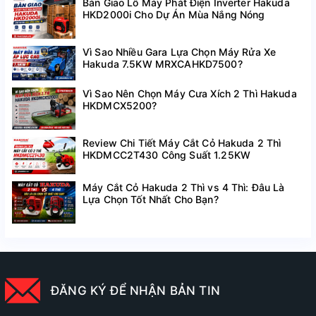
Bàn Giao Lô Máy Phát Điện Inverter Hakuda
HKD2000i Cho Dự Án Mùa Nắng Nóng
Vì Sao Nhiều Gara Lựa Chọn Máy Rửa Xe
Hakuda 7.5KW MRXCAHKD7500?
Vì Sao Nên Chọn Máy Cưa Xích 2 Thì Hakuda
HKDMCX5200?
Review Chi Tiết Máy Cắt Cỏ Hakuda 2 Thì
HKDMCC2T430 Công Suất 1.25KW
Máy Cắt Cỏ Hakuda 2 Thì vs 4 Thì: Đâu Là
Lựa Chọn Tốt Nhất Cho Bạn?
ĐĂNG KÝ ĐỂ NHẬN BẢN TIN