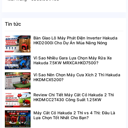
Tin tức
Bàn Giao Lô Máy Phát Điện Inverter Hakuda
HKD2000i Cho Dự Án Mùa Nắng Nóng
Vì Sao Nhiều Gara Lựa Chọn Máy Rửa Xe
Hakuda 7.5KW MRXCAHKD7500?
Vì Sao Nên Chọn Máy Cưa Xích 2 Thì Hakuda
HKDMCX5200?
Review Chi Tiết Máy Cắt Cỏ Hakuda 2 Thì
HKDMCC2T430 Công Suất 1.25KW
Máy Cắt Cỏ Hakuda 2 Thì vs 4 Thì: Đâu Là
Lựa Chọn Tốt Nhất Cho Bạn?