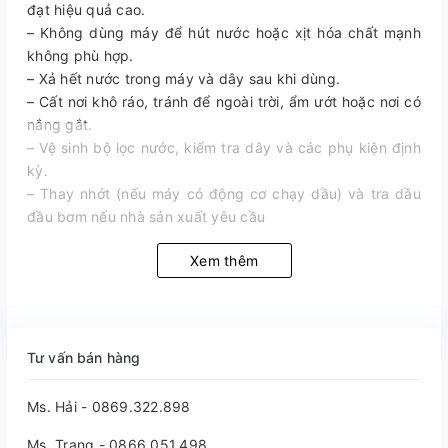
đạt hiệu quả cao.
– Không dùng máy để hút nước hoặc xịt hóa chất mạnh
không phù hợp.
– Xả hết nước trong máy và dây sau khi dùng.
– Cất nơi khô ráo, tránh để ngoài trời, ẩm ướt hoặc nơi có
nắng gắt.
– Vệ sinh bộ lọc nước, kiểm tra dây và các phụ kiện định
kỳ.
– Thay nhớt (nếu máy có động cơ chạy dầu) và tra dầu
đầu bơm nếu nhà sản xuất yêu cầu
Xem thêm
Tư vấn bán hàng
Ms. Hải - 0869.322.898
Ms. Trang - 0866.051.498