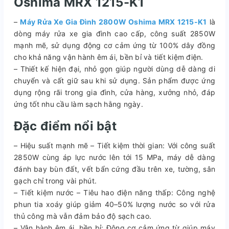
Oshima MRX 1215-K1
–
Máy Rửa Xe Gia Đình 2800W Oshima MRX 1215-K1
là
dòng máy rửa xe gia đình cao cấp, công suất 2850W
mạnh mẽ, sử dụng động cơ cảm ứng từ 100% dây đồng
cho khả năng vận hành êm ái, bền bỉ và tiết kiệm điện.
– Thiết kế hiện đại, nhỏ gọn giúp người dùng dễ dàng di
chuyển và cất giữ sau khi sử dụng. Sản phẩm được ứng
dụng rộng rãi trong gia đình, cửa hàng, xưởng nhỏ, đáp
ứng tốt nhu cầu làm sạch hằng ngày.
Đặc điểm nổi bật
– Hiệu suất mạnh mẽ – Tiết kiệm thời gian: Với công suất
2850W cùng áp lực nước lên tới 15 MPa, máy dễ dàng
đánh bay bùn đất, vết bẩn cứng đầu trên xe, tường, sân
gạch chỉ trong vài phút.
– Tiết kiệm nước – Tiêu hao điện năng thấp: Công nghệ
phun tia xoáy giúp giảm 40–50% lượng nước so với rửa
thủ công mà vẫn đảm bảo độ sạch cao.
– Vận hành êm ái, bền bỉ: Động cơ cảm ứng từ giúp máy