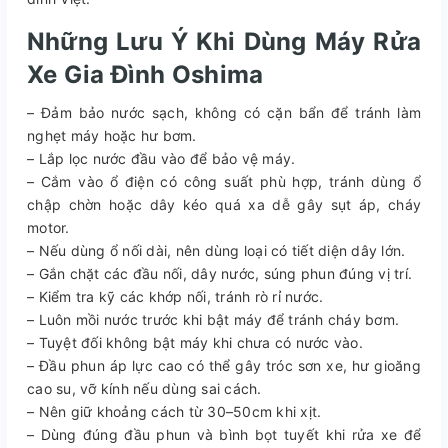
Những Lưu Ý Khi Dùng Máy Rửa
Xe Gia Đình Oshima
– Đảm bảo nước sạch, không có cặn bẩn để tránh làm
nghẹt máy hoặc hư bơm.
– Lắp lọc nước đầu vào để bảo vệ máy.
– Cắm vào ổ điện có công suất phù hợp, tránh dùng ổ
chập chờn hoặc dây kéo quá xa dễ gây sụt áp, cháy
motor.
– Nếu dùng ổ nối dài, nên dùng loại có tiết diện dây lớn.
– Gắn chặt các đầu nối, dây nước, súng phun đúng vị trí.
– Kiểm tra kỹ các khớp nối, tránh rò rỉ nước.
– Luôn mồi nước trước khi bật máy để tránh cháy bơm.
– Tuyệt đối không bật máy khi chưa có nước vào.
– Đầu phun áp lực cao có thể gây tróc sơn xe, hư gioăng
cao su, vỡ kính nếu dùng sai cách.
– Nên giữ khoảng cách từ 30–50cm khi xịt.
– Dùng đúng đầu phun và bình bọt tuyết khi rửa xe để