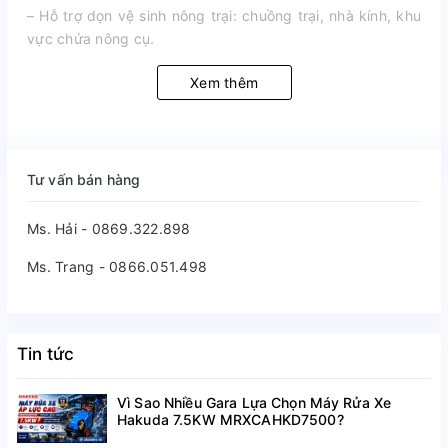
– Hỗ trợ dọn vệ sinh nông trại: chuồng trại, nhà kính, khu
vực chứa nông cụ.
Xem thêm
Tư vấn bán hàng
Ms. Hải - 0869.322.898
Ms. Trang - 0866.051.498
Tin tức
Vì Sao Nhiều Gara Lựa Chọn Máy Rửa Xe
Hakuda 7.5KW MRXCAHKD7500?