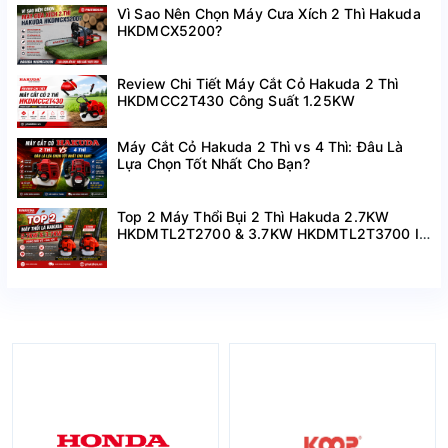
Vì Sao Nên Chọn Máy Cưa Xích 2 Thì Hakuda
HKDMCX5200?
Review Chi Tiết Máy Cắt Cỏ Hakuda 2 Thì
HKDMCC2T430 Công Suất 1.25KW
Máy Cắt Cỏ Hakuda 2 Thì vs 4 Thì: Đâu Là
Lựa Chọn Tốt Nhất Cho Bạn?
Top 2 Máy Thổi Bụi 2 Thì Hakuda 2.7KW
HKDMTL2T2700 & 3.7KW HKDMTL2T3700 I
Hàng Mới Về Giá Tốt