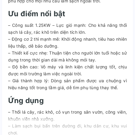
phù hợp cho mọi nhu cầu làm sạch ngoài trời.
Ưu điểm nổi bật
– Công suất 1.25KW – Lực gió mạnh: Cho khả năng thổi
sạch lá cây, rác khô trên diện tích lớn.
– Động cơ 2 thì mạnh mẽ: Khởi động nhanh, tiêu hao nhiên
liệu thấp, dễ bảo dưỡng.
– Thiết kế cực nhẹ: Thuận tiện cho người lớn tuổi hoặc sử
dụng trong thời gian dài mà không mỏi tay.
– Độ bền cao: Vỏ máy và linh kiện chất lượng tốt, chịu
được môi trường làm việc ngoài trời.
– Giá thành hợp lý: Dòng sản phẩm được ưa chuộng vì
hiệu năng tốt trong tầm giá, dễ tìm phụ tùng thay thế.
Ứng dụng
– Thổi lá cây, rác khô, cỏ vụn trong sân vườn, công viên,
khuôn viên nhà xưởng.
– Làm sạch bụi bẩn trên đường đi, khu dân cư, khu vui
chơi.